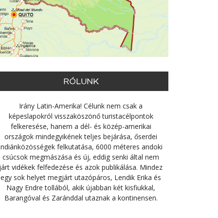
RÓLUNK
Irány Latin-Amerika! Célunk nem csak a
képeslapokról visszaköszönő turistacélpontok
felkeresése, hanem a dél- és közép-amerikai
országok mindegyikének teljes bejárása, őserdei
indiánközösségek felkutatása, 6000 méteres andoki
csúcsok megmászása és új, eddig senki által nem
járt vidékek felfedezése és azok publikálása. Mindez
egy sok helyet megjárt utazópáros, Lendik Erika és
Nagy Endre tollából, akik újabban két kisfiukkal,
Barangóval és Zaránddal utaznak a kontinensen.