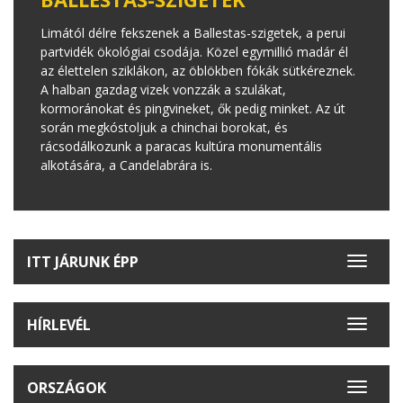
Limától délre fekszenek a Ballestas-szigetek, a perui
partvidék ökológiai csodája. Közel egymillió madár él
az élettelen sziklákon, az öblökben fókák sütkéreznek.
A halban gazdag vizek vonzzák a szulákat,
kormoránokat és pingvineket, ők pedig minket. Az út
során megkóstoljuk a chinchai borokat, és
rácsodálkozunk a paracas kultúra monumentális
alkotására, a Candelabrára is.
ITT JÁRUNK ÉPP
Toggle
navigat
HÍRLEVÉL
Toggle
navigat
ORSZÁGOK
Toggle