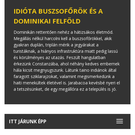
IDIÓTA BUSZSOFŐRÖK ÉS A
DOMINIKAI FELFÖLD
Dominikán rettentően nehéz a hátizsákos életmód.
Megállás nélkül harcolni kell a buszsofőrökkel, akik
gyakran duplán, triplán mérik a jegyárakat a
turistáknak, a hiányos infrastruktúra miatt pedig lassú
és körülményes az utazás. Feszült hangulatban
érkezünk Constanzába, ahol néhány kedves embernek
hála kicsit megnyugszunk. Látunk taino indiánok által
faragott sziklarajzokat, valamint megismerkedünk a
haiti menekültek életével is. Jarabacoa kevésbé nyeri el
a tetszésünket, de egy megállóra ez a település is jó.
ITT JÁRUNK ÉPP
Toggle
navigat