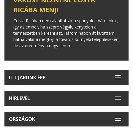
RICÁBA MENJ!
Costa Ricában nem alapítottak a spanyolok városokat,
így az ember, ha szépre vágyik, kénytelen a
természetben keresni azt. Három napon át kutattam,
hátha valami megfog a főváros környéki településeken,
de az eredmény a nagy semmi.
ITT JÁRUNK ÉPP
Toggle
navigat
HÍRLEVÉL
Toggle
navigat
ORSZÁGOK
Toggle
navigat