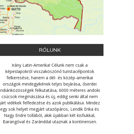
RÓLUNK
Irány Latin-Amerika! Célunk nem csak a
képeslapokról visszaköszönő turistacélpontok
felkeresése, hanem a dél- és közép-amerikai
országok mindegyikének teljes bejárása, őserdei
indiánközösségek felkutatása, 6000 méteres andoki
csúcsok megmászása és új, eddig senki által nem
járt vidékek felfedezése és azok publikálása. Mindez
egy sok helyet megjárt utazópáros, Lendik Erika és
Nagy Endre tollából, akik újabban két kisfiukkal,
Barangóval és Zaránddal utaznak a kontinensen.