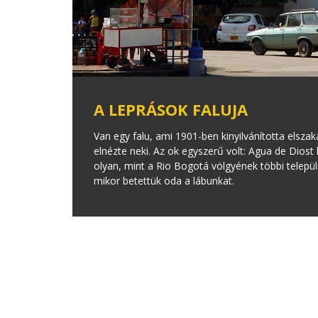
A LEPRÁSOK FALUJA
Van egy falu, ami 1901-ben kinyilvánította elsza
elnézte neki. Az ok egyszerű volt: Agua de Diost
olyan, mint a Rio Bogotá völgyének többi telepü
mikor betettük oda a lábunkat.