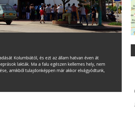
kadását Kolumbiától, és ezt az állam hatvan éven át
 leprások lakták. Ma a falu egészen kellemes hely, nem
lése, amikből tulajdonképpen már akkor elvágyódtunk,