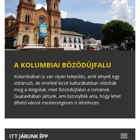
A KOLUMBIAI BÖZÖDÚJFALU
Kolumbiában is van olyan település, amit elnyelt egy
víztározó, de errefelé kicsit kulturáltabban oldották
meg a dolgokat, mint Bözödújfalun a románok.
Guatavitában jártunk, ami bizonyíték arra, hogy lehet
élhető várost mesterségesen is létrehozni.
ITT JÁRUNK ÉPP
Toggle