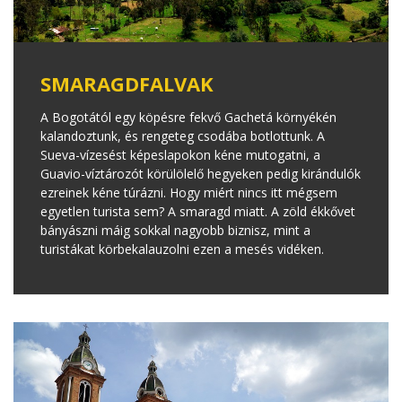
SMARAGDFALVAK
A Bogotától egy köpésre fekvő Gachetá környékén
kalandoztunk, és rengeteg csodába botlottunk. A
Sueva-vízesést képeslapokon kéne mutogatni, a
Guavio-víztározót körülölelő hegyeken pedig kirándulók
ezreinek kéne túrázni. Hogy miért nincs itt mégsem
egyetlen turista sem? A smaragd miatt. A zöld ékkővet
bányászni máig sokkal nagyobb biznisz, mint a
turistákat körbekalauzolni ezen a mesés vidéken.