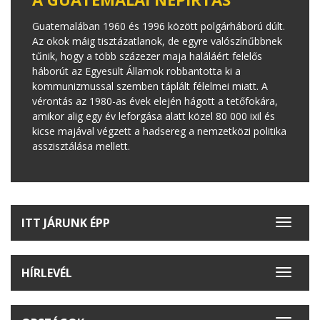
Guatemalában 1960 és 1996 között polgárháború dúlt.
Az okok máig tisztázatlanok, de egyre valószínűbbnek
tűnik, hogy a több százezer maja haláláért felelős
háborút az Egyesült Államok robbantotta ki a
kommunizmussal szemben táplált félelmei miatt. A
vérontás az 1980-as évek elején hágott a tetőfokára,
amikor alig egy év leforgása alatt közel 80 000 ixil és
kicse majával végzett a hadsereg a nemzetközi politika
asszisztálása mellett.
ITT JÁRUNK ÉPP
Toggle
navigat
HÍRLEVÉL
Toggle
navigat