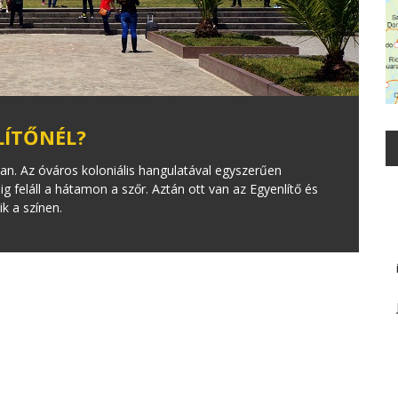
LÍTŐNÉL?
n. Az óváros koloniális hangulatával egyszerűen
g feláll a hátamon a szőr. Aztán ott van az Egyenlítő és
ik a színen.