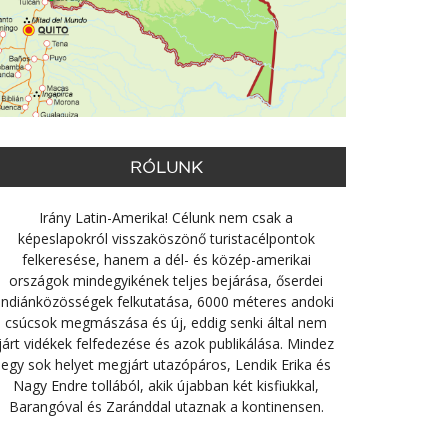
RÓLUNK
Irány Latin-Amerika! Célunk nem csak a
képeslapokról visszaköszönő turistacélpontok
felkeresése, hanem a dél- és közép-amerikai
országok mindegyikének teljes bejárása, őserdei
indiánközösségek felkutatása, 6000 méteres andoki
csúcsok megmászása és új, eddig senki által nem
járt vidékek felfedezése és azok publikálása. Mindez
egy sok helyet megjárt utazópáros, Lendik Erika és
Nagy Endre tollából, akik újabban két kisfiukkal,
Barangóval és Zaránddal utaznak a kontinensen.