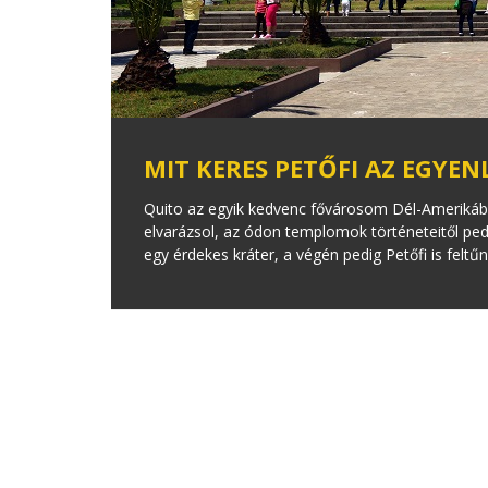
MIT KERES PETŐFI AZ EGYEN
Quito az egyik kedvenc fővárosom Dél-Amerikába
elvarázsol, az ódon templomok történeteitől pedi
egy érdekes kráter, a végén pedig Petőfi is feltűn