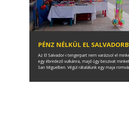
PÉNZ NÉLKÜL EL SALVADOR
Az El Salvador-i tengerpart nem varázsol el minke
egy ébredező vulkánra, majd úgy beszivat minket 
San Miguelben. Végül rátalálunk egy maja romvár