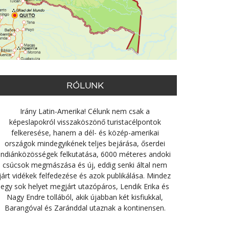
RÓLUNK
Irány Latin-Amerika! Célunk nem csak a
képeslapokról visszaköszönő turistacélpontok
felkeresése, hanem a dél- és közép-amerikai
országok mindegyikének teljes bejárása, őserdei
indiánközösségek felkutatása, 6000 méteres andoki
csúcsok megmászása és új, eddig senki által nem
járt vidékek felfedezése és azok publikálása. Mindez
egy sok helyet megjárt utazópáros, Lendik Erika és
Nagy Endre tollából, akik újabban két kisfiukkal,
Barangóval és Zaránddal utaznak a kontinensen.