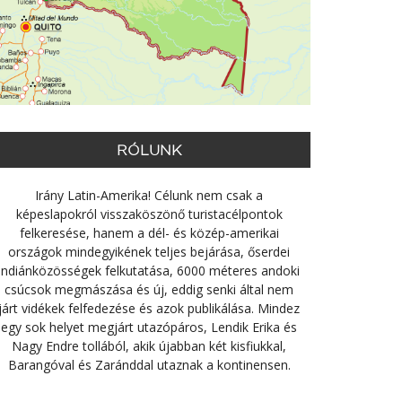
RÓLUNK
Irány Latin-Amerika! Célunk nem csak a
képeslapokról visszaköszönő turistacélpontok
felkeresése, hanem a dél- és közép-amerikai
országok mindegyikének teljes bejárása, őserdei
indiánközösségek felkutatása, 6000 méteres andoki
csúcsok megmászása és új, eddig senki által nem
járt vidékek felfedezése és azok publikálása. Mindez
egy sok helyet megjárt utazópáros, Lendik Erika és
Nagy Endre tollából, akik újabban két kisfiukkal,
Barangóval és Zaránddal utaznak a kontinensen.