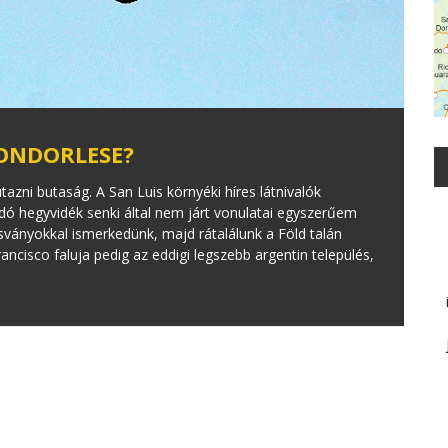
KONDORLESE?
azni butaság. A San Luis környéki híres látnivalók
dó hegyvidék senki által nem járt vonulatai egyszerűem
sványokkal ismerkedünk, majd rátalálunk a Föld talán
ncisco faluja pedig az eddigi legszebb argentin település,