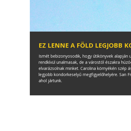
EZ LENNE A FÖLD LEGJOBB 
Ismét bebizonyosodik, hogy útikönyvek alapján ut
rendkívül unalmasak, de a várostól északra húzó
elvarázsolnak minket. Carolina környékén szép á
legjobb kondorkeselyű megfigyelőhelyére. San Fra
ahol jártunk.