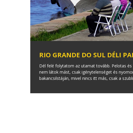
RIO GRANDE DO SUL DÉLI PA
Dél felé folytatom az utamat tovább. Pelotas és 
nem látok mást, csak igénytelenséget és nyomort.
bakancsilstáján, mivel nincs itt más, csak a szub