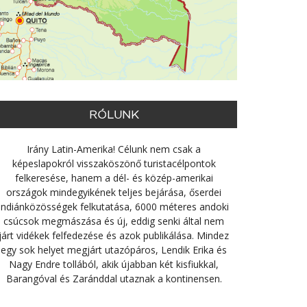
RÓLUNK
Irány Latin-Amerika! Célunk nem csak a
képeslapokról visszaköszönő turistacélpontok
felkeresése, hanem a dél- és közép-amerikai
országok mindegyikének teljes bejárása, őserdei
indiánközösségek felkutatása, 6000 méteres andoki
csúcsok megmászása és új, eddig senki által nem
járt vidékek felfedezése és azok publikálása. Mindez
egy sok helyet megjárt utazópáros, Lendik Erika és
Nagy Endre tollából, akik újabban két kisfiukkal,
Barangóval és Zaránddal utaznak a kontinensen.