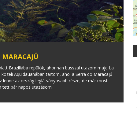
O MARACAJÚ
miatt Brazíliába repülök, ahonnan busszal utazom majd La
közeli Aquidauanában tartom, ahol a Serra do Maracajú
z lenne az ország leglátványosabb része, de már most
an tett pár napos utazásom.