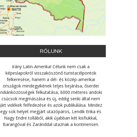
RÓLUNK
Irány Latin-Amerika! Célunk nem csak a
képeslapokról visszaköszönő turistacélpontok
felkeresése, hanem a dél- és közép-amerikai
országok mindegyikének teljes bejárása, őserdei
indiánközösségek felkutatása, 6000 méteres andoki
csúcsok megmászása és új, eddig senki által nem
járt vidékek felfedezése és azok publikálása. Mindez
egy sok helyet megjárt utazópáros, Lendik Erika és
Nagy Endre tollából, akik újabban két kisfiukkal,
Barangóval és Zaránddal utaznak a kontinensen.