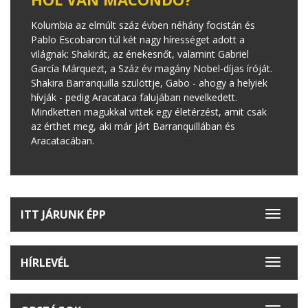
Kolumbia az elmúlt száz évben néhány focistán és
Pablo Escobaron túl két nagy hírességet adott a
világnak: Shakirát, az énekesnőt, valamint Gabriel
García Márquezt, a Száz év magány Nobel-díjas íróját.
Shakira Barranquilla szülöttje, Gabo - ahogy a helyiek
hívják - pedig Aracataca falujában nevelkedett.
Mindketten magukkal vittek egy életérzést, amit csak
az érthet meg, aki már járt Barranquillában és
Aracatacában.
ITT JÁRUNK ÉPP
Toggle
navigat
HÍRLEVÉL
Toggle
navigat