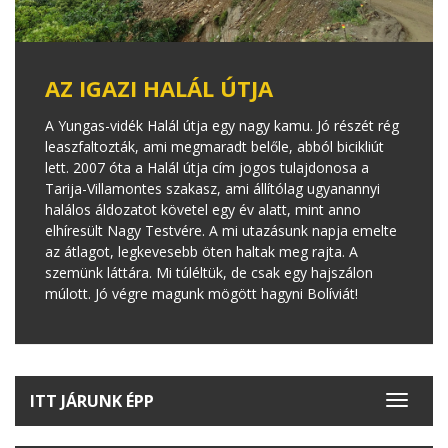
AZ IGAZI HALÁL ÚTJA
A Yungas-vidék Halál útja egy nagy kamu. Jó részét rég
leaszfaltozták, ami megmaradt belőle, abból bicikliút
lett. 2007 óta a Halál útja cím jogos tulajdonosa a
Tarija-Villamontes szakasz, ami állítólag ugyanannyi
halálos áldozatot követel egy év alatt, mint anno
elhíresült Nagy Testvére. A mi utazásunk napja emelte
az átlagot, legkevesebb öten haltak meg rajta. A
szemünk láttára. Mi túléltük, de csak egy hajszálon
múlott. Jó végre magunk mögött hagyni Bolíviát!
ITT JÁRUNK ÉPP
Toggle
navigat