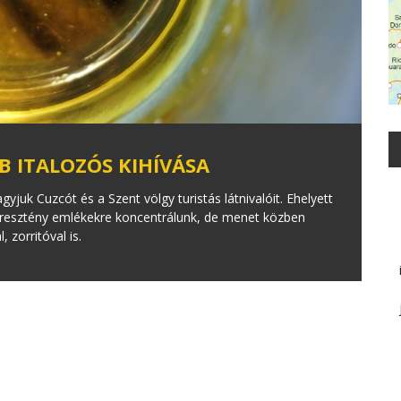
B ITALOZÓS KIHÍVÁSA
uk Cuzcót és a Szent völgy turistás látnivalóit. Ehelyett
keresztény emlékekre koncentrálunk, de menet közben
zorritóval is.