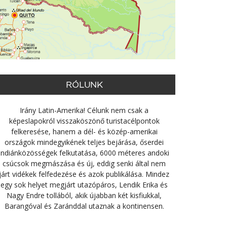
RÓLUNK
Irány Latin-Amerika! Célunk nem csak a
képeslapokról visszaköszönő turistacélpontok
felkeresése, hanem a dél- és közép-amerikai
országok mindegyikének teljes bejárása, őserdei
indiánközösségek felkutatása, 6000 méteres andoki
csúcsok megmászása és új, eddig senki által nem
járt vidékek felfedezése és azok publikálása. Mindez
egy sok helyet megjárt utazópáros, Lendik Erika és
Nagy Endre tollából, akik újabban két kisfiukkal,
Barangóval és Zaránddal utaznak a kontinensen.