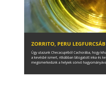
ZORRITO, PERU LEGFURCSÁB
Úgy utazunk Checacupéból Cachorába, hogy kihagyj
a kevésbé ismert, ritkábban látogatott inka és 
megismerkedünk a helyiek sörivó hagyományával, 