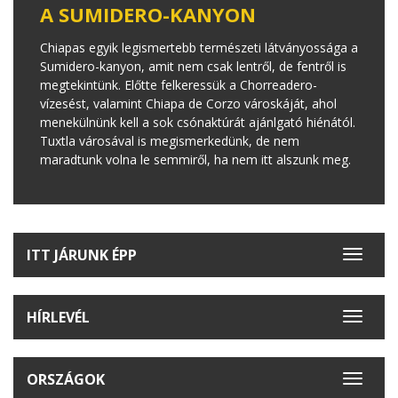
A SUMIDERO-KANYON
Chiapas egyik legismertebb természeti látványossága a
Sumidero-kanyon, amit nem csak lentről, de fentről is
megtekintünk. Előtte felkeressük a Chorreadero-
vízesést, valamint Chiapa de Corzo városkáját, ahol
menekülnünk kell a sok csónaktúrát ajánlgató hiénától.
Tuxtla városával is megismerkedünk, de nem
maradtunk volna le semmiről, ha nem itt alszunk meg.
ITT JÁRUNK ÉPP
Toggle
navigat
HÍRLEVÉL
Toggle
navigat
ORSZÁGOK
Toggle