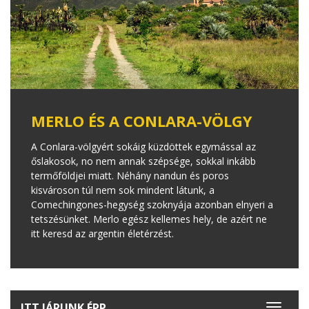
MERLO ÉS A CONLARA-VÖLGY
A Conlara-völgyért sokáig küzdöttek egymással az
őslakosok, no nem annak szépsége, sokkal inkább
termőföldjei miatt. Néhány nandun és poros
kisvároson túl nem sok mindent látunk, a
Comechingones-hegység szoknyája azonban elnyeri a
tetszésünket. Merlo egész kellemes hely, de azért ne
itt keresd az argentin életérzést.
ITT JÁRUNK ÉPP
Toggle