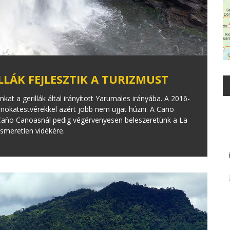
LÁK FEJLESZTIK A TURIZMUST
t a gerillák által irányított Yarumales irányába. A 2016-
nokatestvérekkel azért jobb nem ujjat húzni. A Caño
 Caño Canoasnál pedig végérvenyesen beleszeretünk a La
smeretlen vidékére.