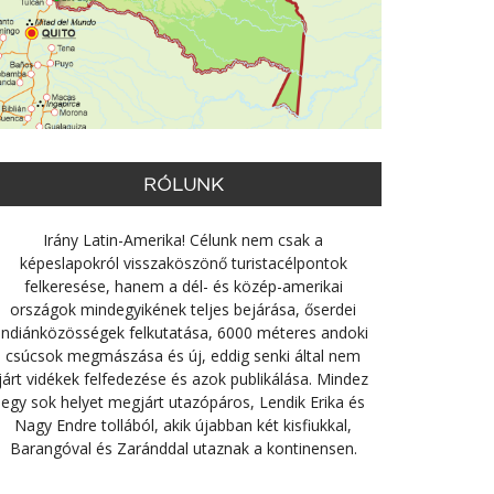
RÓLUNK
Irány Latin-Amerika! Célunk nem csak a
képeslapokról visszaköszönő turistacélpontok
felkeresése, hanem a dél- és közép-amerikai
országok mindegyikének teljes bejárása, őserdei
indiánközösségek felkutatása, 6000 méteres andoki
csúcsok megmászása és új, eddig senki által nem
járt vidékek felfedezése és azok publikálása. Mindez
egy sok helyet megjárt utazópáros, Lendik Erika és
Nagy Endre tollából, akik újabban két kisfiukkal,
Barangóval és Zaránddal utaznak a kontinensen.