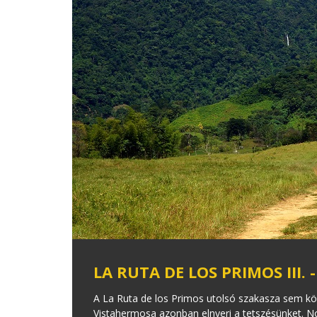
LA RUTA DE LOS PRIMOS III.
A La Ruta de los Primos utolsó szakasza sem kön
Vistahermosa azonban elnyeri a tetszésünket. N