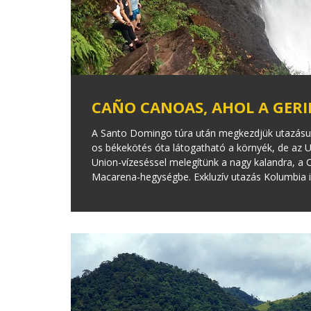
CAÑO CANOAS, AHOL A GERIL
A Santo Domingo túra után megkezdjük utazásunka
os békekötés óta látogatható a környék, de az U
Union-vízeséssel melegítünk a nagy kalandra, a
Macarena-hegységbe. Exkluzív utazás Kolumbia i