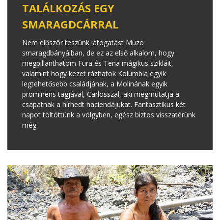
TALÁLKOZÁS EGY
SMARAGDCÁRRAL
Nem először teszünk látogatást Muzo
smaragdbányáiban, de ez az első alkalom, hogy
megpillanthatom Fura és Tena mágikus szikláit,
valamint hogy kezet rázhatok Kolumbia egyik
legtehetősebb családjának, a Molinának egyik
prominens tagjával, Carlosszal, aki megmutatja a
csapatnak a hírhedt haciendájukat. Fantasztikus két
napot töltöttünk a völgyben, egész biztos visszatérünk
még.