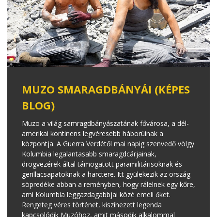
MUZO SMARAGDBÁNYÁI (KÉPES
BLOG)
Muzo a világ samragdbányászatának fővárosa, a dél-
amerikai kontinens legvéresebb háborúinak a
központja. A Guerra Verdétől mai napig szenvedő völgy
Kolumbia legalantasabb smaragdcárjainak,
drogvezérek által támogatott paramilitárisoknak és
gerillacsapatoknak a harctere. Itt gyülekezik az ország
söpredéke abban a reményben, hogy rálelnek egy kőre,
ami Kolumbia leggazdagabbjai közé emeli őket.
Rengeteg véres történet, kiszínezett legenda
kapcsolódik Muzóhoz, amit második alkalommal