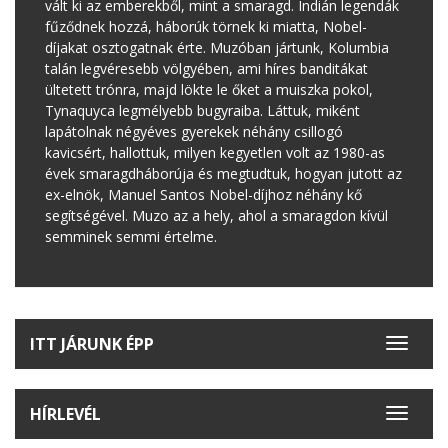
vált ki az emberekből, mint a smaragd. Indián legendák
fűződnek hozzá, háborúk törnek ki miatta, Nobel-
díjakat osztogatnak érte. Muzóban jártunk, Kolumbia
talán legvéresebb völgyében, ami híres banditákat
ültetett trónra, majd lökte le őket a muiszka pokol,
Tynaquyca legmélyebb bugyraiba. Láttuk, miként
lapátolnak négyéves gyerekek néhány csillogó
kavicsért, hallottuk, milyen kegyetlen volt az 1980-as
évek smaragdháborúja és megtudtuk, hogyan jutott az
ex-elnök, Manuel Santos Nobel-díjhoz néhány kő
segítségével. Muzo az a hely, ahol a smaragdon kívül
semminek semmi értelme.
ITT JÁRUNK ÉPP
Toggle
navigat
HÍRLEVÉL
Toggle
navigat