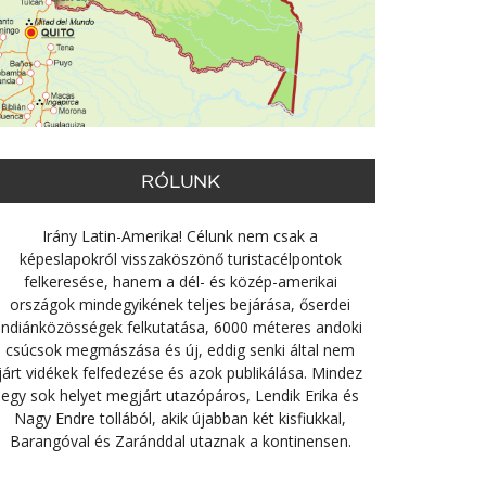
RÓLUNK
Irány Latin-Amerika! Célunk nem csak a
képeslapokról visszaköszönő turistacélpontok
felkeresése, hanem a dél- és közép-amerikai
országok mindegyikének teljes bejárása, őserdei
indiánközösségek felkutatása, 6000 méteres andoki
csúcsok megmászása és új, eddig senki által nem
járt vidékek felfedezése és azok publikálása. Mindez
egy sok helyet megjárt utazópáros, Lendik Erika és
Nagy Endre tollából, akik újabban két kisfiukkal,
Barangóval és Zaránddal utaznak a kontinensen.