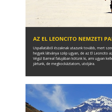
AZ EL LEONCITO NEMZETI P
Uspallatából északnak utazunk tovább, mert szer
hegyek látványa szép ugyan, de az El Leoncito a
Végül Barreal falujában kötünk ki, ami ugyan kell
jártunk, de megkockáztatom, utoljára.