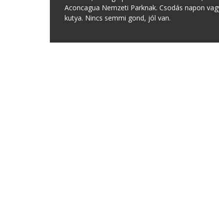
Aconcagua Nemzeti Parknak. Csodás napon vagyu
kutya. Nincs semmi gond, jól van.