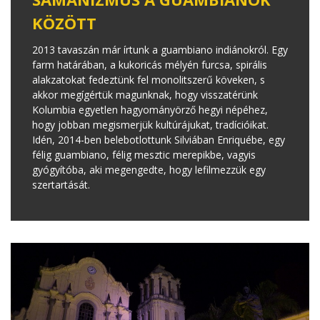
KÖZÖTT
2013 tavaszán már írtunk a guambiano indiánokról. Egy
farm határában, a kukoricás mélyén furcsa, spirális
alakzatokat fedeztünk fel monolitszerű köveken, s
akkor megígértük magunknak, hogy visszatérünk
Kolumbia egyetlen hagyományörző hegyi népéhez,
hogy jobban megismerjük kultúrájukat, tradícióikat.
Idén, 2014-ben belebotlottunk Silviában Enriquébe, egy
félig guambiano, félig mesztic merepikbe, vagyis
gyógyítóba, aki megengedte, hogy lefilmezzük egy
szertartását.