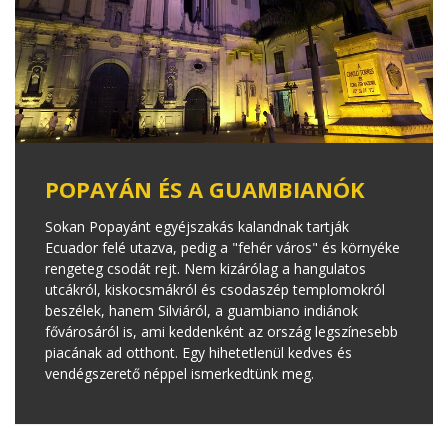
POPAYÁN ÉS A GUAMBIANÓK
Sokan Popayánt egyéjszakás kalandnak tartják
Ecuador felé utazva, pedig a "fehér város" és környéke
rengeteg csodát rejt. Nem kizárólag a hangulatos
utcákról, kiskocsmákról és csodaszép templomokról
beszélek, hanem Silviáról, a guambiano indiánok
fővárosáról is, ami keddenként az ország legszínesebb
piacának ad otthont. Egy hihetetlenül kedves és
vendégszerető néppel ismerkedtünk meg.