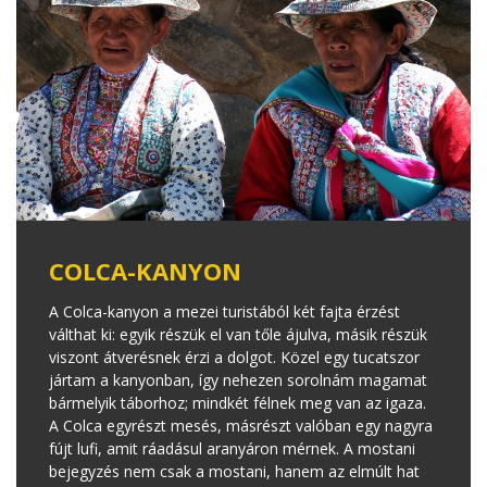
COLCA-KANYON
A Colca-kanyon a mezei turistából két fajta érzést
válthat ki: egyik részük el van tőle ájulva, másik részük
viszont átverésnek érzi a dolgot. Közel egy tucatszor
jártam a kanyonban, így nehezen sorolnám magamat
bármelyik táborhoz; mindkét félnek meg van az igaza.
A Colca egyrészt mesés, másrészt valóban egy nagyra
fújt lufi, amit ráadásul aranyáron mérnek. A mostani
bejegyzés nem csak a mostani, hanem az elmúlt hat