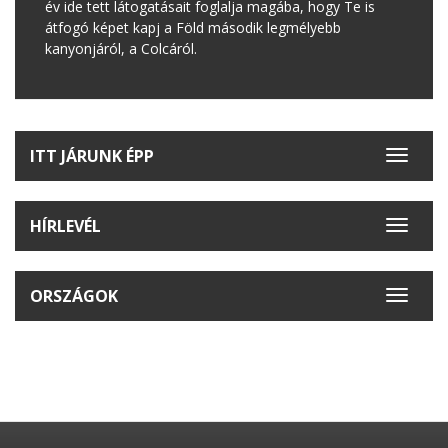
év ide tett látogatásait foglalja magába, hogy Te is
átfogó képet kapj a Föld második legmélyebb
kanyonjáról, a Colcáról.
ITT JÁRUNK ÉPP
Toggle
navigat
HÍRLEVÉL
Toggle
navigat
ORSZÁGOK
Toggle
navigat