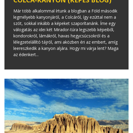
Már több alkalommal írtunk a blogban a Föld második
legmélyebb kanyonjáról, a Colcáról, így ezúttal nem a
szót, sokkal inkább a képeket szaporítanánk. Íme egy
válogatás az idei két Mirador-túra legszebb képeiből,
kondorokról, lámákról, havas hegycsúcsokról és a
lélegzetelállító tájról, ami aközben éri az embert, amíg
leereszkedik a kanyon aljára. Hogy mi várja lent? Maga
az édenkert...