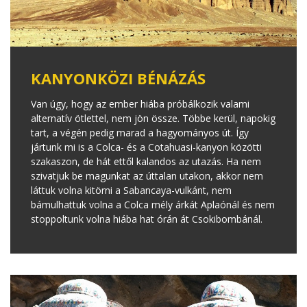
KANYONKÖZI BÉNÁZÁS
Van úgy, hogy az ember hiába próbálkozik valami
alternatív ötlettel, nem jön össze. Többe kerül, napokig
tart, a végén pedig marad a hagyományos út. Így
jártunk mi is a Colca- és a Cotahuasi-kanyon közötti
szakaszon, de hát ettől kalandos az utazás. Ha nem
szivatjuk be magunkat az úttalan utakon, akkor nem
láttuk volna kitörni a Sabancaya-vulkánt, nem
bámulhattuk volna a Colca mély árkát Aplaónál és nem
stoppoltunk volna hiába hat órán át Csokibombánál.