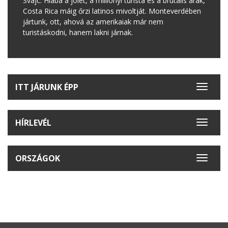
Svájc. Hiába a jólét, a milliónyi turista és a brutális árak,
Costa Rica máig őrzi latinos mivoltját. Monteverdében
jártunk, ott, ahová az amerikaiak már nem
turistáskodni, hanem lakni járnak.
ITT JÁRUNK ÉPP
Toggle
navigat
HÍRLEVÉL
Toggle
navigat
ORSZÁGOK
Toggle
navigat