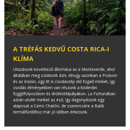
A TRÉFÁS KEDVŰ COSTA RICA-I
KLÍMA
Utazásunk következő állomása az a Monteverde, ahol
általában meg szoktunk ázni. Ahogy azonban a Poáson
és az Irazún, úgy itt is csodaszép idő fogad minket, így
csodás élményekben van részünk a köderdei
függőfolyosókon és drótkötélpályákon. La Fortunában
aztán utolér minket az eső, így dagonyázunk egy
alaposat a Cerro Chatón, de szerencsére a Baldi
termálfürdőhüz már jó időben érkezünk.