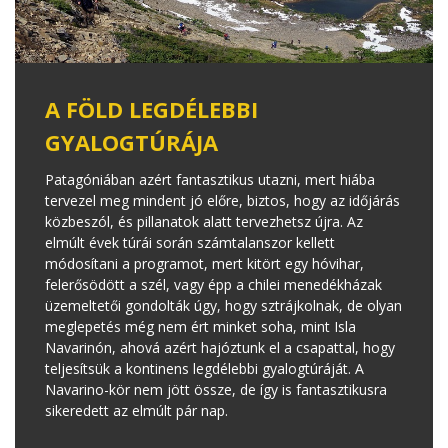
A FÖLD LEGDÉLEBBI
GYALOGTÚRÁJA
Patagóniában azért fantasztikus utazni, mert hiába
tervezel meg mindent jó előre, biztos, hogy az időjárás
közbeszól, és pillanatok alatt tervezhetsz újra. Az
elmúlt évek túrái során számtalanszor kellett
módosítani a programot, mert kitört egy hóvihar,
felerősödött a szél, vagy épp a chilei menedékházak
üzemeltetői gondolták úgy, hogy sztrájkolnak, de olyan
meglepetés még nem ért minket soha, mint Isla
Navarinón, ahová azért hajóztunk el a csapattal, hogy
teljesítsük a kontinens legdélebbi gyalogtúráját. A
Navarino-kör nem jött össze, de így is fantasztikusra
sikeredett az elmúlt pár nap.