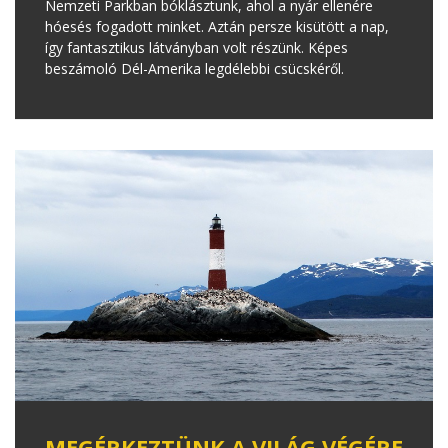
Nemzeti Parkban bóklásztunk, ahol a nyár ellenére
hóesés fogadott minket. Aztán persze kisütött a nap,
így fantasztikus látványban volt részünk. Képes
beszámoló Dél-Amerika legdélebbi csücskéről.
MEGÉRKEZTÜNK A VILÁG VÉGÉRE