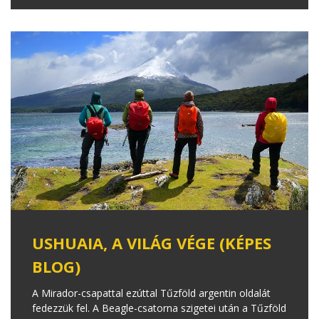
USHUAIA, A VILÁG VÉGE (KÉPES
BLOG)
A Mirador-csapattal ezúttal Tűzföld argentin oldalát
fedezzük fel. A Beagle-csatorna szigetei után a Tűzföld