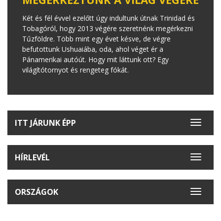
Két és fél évvel ezelőtt úgy indultunk útnak Trinidad és
Tobagóról, hogy 2013 végére szeretnénk megérkezni
Tűzföldre. Több mint egy évet késve, de végre
befutottunk Ushuaiába, oda, ahol véget ér a
Pánamerikai autóút. Hogy mit láttunk ott? Egy
világítótornyot és rengeteg fókát.
ITT JÁRUNK ÉPP
Toggle
navigat
HÍRLEVÉL
Toggle
navigat
ORSZÁGOK
Toggle
navigat