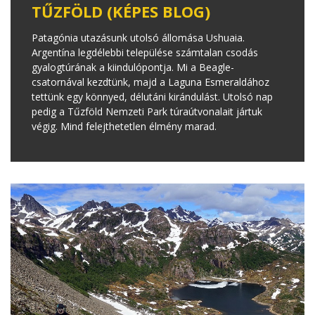
TŰZFÖLD (KÉPES BLOG)
Patagónia utazásunk utolsó állomása Ushuaia.
Argentína legdélebbi települése számtalan csodás
gyalogtúrának a kiindulópontja. Mi a Beagle-
csatornával kezdtünk, majd a Laguna Esmeraldához
tettünk egy könnyed, délutáni kirándulást. Utolsó nap
pedig a Tűzföld Nemzeti Park túraútvonalait jártuk
végig. Mind felejthetetlen élmény marad.