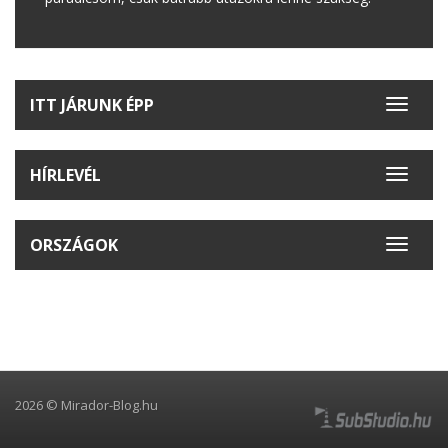
ITT JÁRUNK ÉPP
Toggle
navigat
HÍRLEVÉL
Toggle
navigat
ORSZÁGOK
Toggle
navigat
2026 © Mirador-Blog.hu