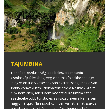
TAJUMBINA
Nariñóba kezdünk végképp beleszerelmesedni.
Csodaszép falvakhoz, végtelen mákföldekhez és egy
lélegzetelállító vízeséshez van szerencsénk, csak a San
Pablo környéki látnivalókba tört bele a bicskánk. Az itt
élők nem értik, miért nem látogat el Kolumbia ezen
szegletébe több turista, és az igazat megvallva mi sem
nagyon értjük. Nariñóból könnyen válhatna hátizsákos
paradicsom, csak bátrabb utazókra lenne szükség.