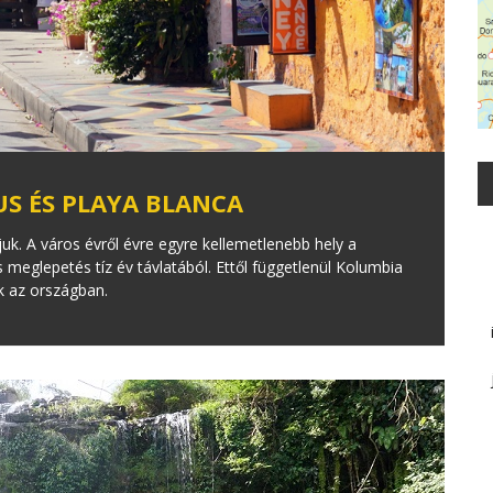
S ÉS PLAYA BLANCA
k. A város évről évre egyre kellemetlenebb hely a
 meglepetés tíz év távlatából. Ettől függetlenül Kolumbia
k az országban.