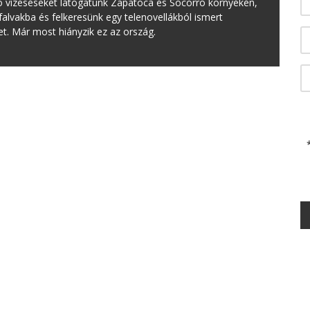
ró vízeséseket látogatunk Zapatoca és Socorro környékén,
lvakba és felkeresünk egy telenovellákból ismert
. Már most hiányzik ez az ország.