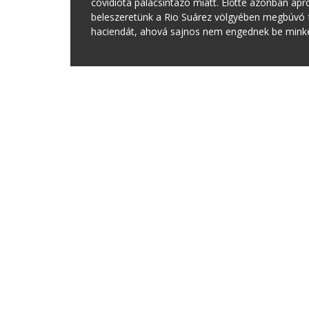
covidióta palacsintázó miatt. Előtte azonban ap
beleszeretünk a Rio Suárez völgyében megbúvó fa
haciendát, ahová sajnos nem engednek be minket