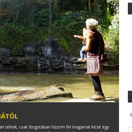
IÁTÓL
E
an telnek, csak Bogotában húzom fel magamat kicsit egy