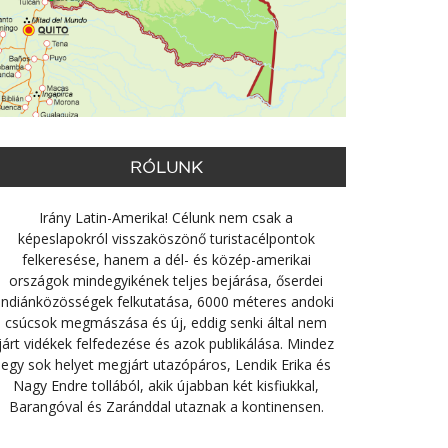
RÓLUNK
Irány Latin-Amerika! Célunk nem csak a
képeslapokról visszaköszönő turistacélpontok
felkeresése, hanem a dél- és közép-amerikai
országok mindegyikének teljes bejárása, őserdei
indiánközösségek felkutatása, 6000 méteres andoki
csúcsok megmászása és új, eddig senki által nem
járt vidékek felfedezése és azok publikálása. Mindez
egy sok helyet megjárt utazópáros, Lendik Erika és
Nagy Endre tollából, akik újabban két kisfiukkal,
Barangóval és Zaránddal utaznak a kontinensen.