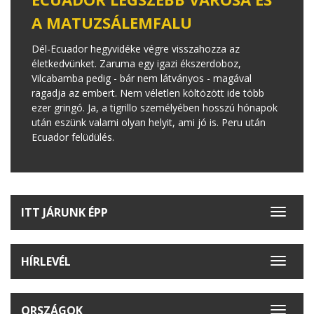
A MATUZSÁLEMFALU
Dél-Ecuador hegyvidéke végre visszahozza az
életkedvünket. Zaruma egy igazi ékszerdoboz,
Vilcabamba pedig - bár nem látványos - magával
ragadja az embert. Nem véletlen költözött ide több
ezer gringó. Ja, a tigrillo személyében hosszú hónapok
után eszünk valami olyan helyit, ami jó is. Peru után
Ecuador felüdülés.
ITT JÁRUNK ÉPP
Toggle
navigat
HÍRLEVÉL
Toggle
navigat
ORSZÁGOK
Toggle