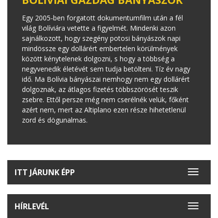
Egy 2005-ben forgatott dokumentumfilm után a fél
világ Bolíviára vetette a figyelmét. Mindenki azon
sajnálkozott, hogy szegény potosi bányászok napi
mindössze egy dollárért embertelen körülmények
között kénytelenek dolgozni, s hogy a többség a
negyvenedik életévét sem tudja betölteni. Tíz év nagy
idő. Ma Bolívia bányászai nemhogy nem egy dollárért
dolgoznak, az átlagos fizetés többszörösét teszik
zsebre. Ettől persze még nem cserélnék velük, főként
azért nem, mert az Altiplano ezen része hihetetlenül
zord és dögunalmas.
ITT JÁRUNK ÉPP
Toggle
navigat
HÍRLEVÉL
Toggle
navigat