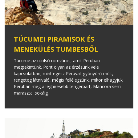
TÚCUMEI PIRAMISOK ÉS
MENEKÜLÉS TUMBESBŐL
Túcume az utolsó romváros, amit Peruban
megtekintünk. Pont olyan az érzésünk vele
kapcsolatban, mint egész Peruval: gyönyörű múlt,
rengeteg látnivaló, mégis fellélegzünk, mikor elhagyjuk.
Peruban még a leghíresebb tengerpart, Máncora sem
marasztal sokáig.