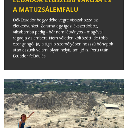
A MATUZSÁLEMFALU
Dél-Ecuador hegyvidéke végre visszahozza az
életkedvünket. Zaruma egy igazi ékszerdoboz,
Vilcabamba pedig - bár nem látványos - magával
ragadja az embert. Nem véletlen költözött ide több
ezer gringó. Ja, a tigrillo személyében hosszú hónapok
után eszünk valami olyan helyit, ami jó is. Peru után
Ecuador felüdülés.