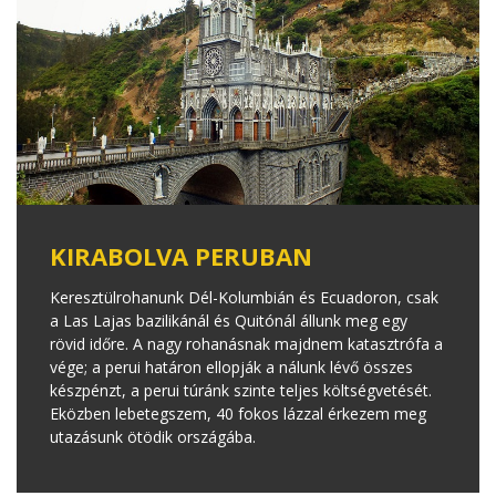
KIRABOLVA PERUBAN
Keresztülrohanunk Dél-Kolumbián és Ecuadoron, csak
a Las Lajas bazilikánál és Quitónál állunk meg egy
rövid időre. A nagy rohanásnak majdnem katasztrófa a
vége; a perui határon ellopják a nálunk lévő összes
készpénzt, a perui túránk szinte teljes költségvetését.
Eközben lebetegszem, 40 fokos lázzal érkezem meg
utazásunk ötödik országába.