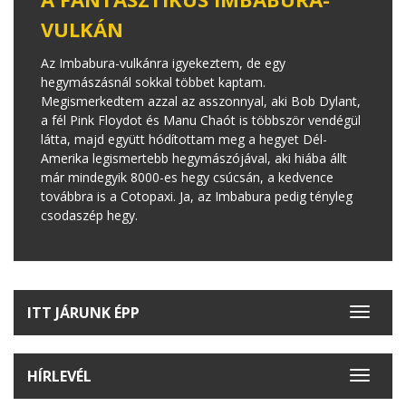
VULKÁN
Az Imbabura-vulkánra igyekeztem, de egy
hegymászásnál sokkal többet kaptam.
Megismerkedtem azzal az asszonnyal, aki Bob Dylant,
a fél Pink Floydot és Manu Chaót is többször vendégül
látta, majd együtt hódítottam meg a hegyet Dél-
Amerika legismertebb hegymászójával, aki hiába állt
már mindegyik 8000-es hegy csúcsán, a kedvence
továbbra is a Cotopaxi. Ja, az Imbabura pedig tényleg
csodaszép hegy.
ITT JÁRUNK ÉPP
Toggle
navigat
HÍRLEVÉL
Toggle
navigat