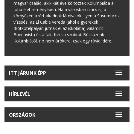
magyar család, akik két éve költöztek Kolumbiába a
jobb élet reményében. Ha a városban nincs is, a
környékén azért akadnak látnivalók. Ilyen a Susumuco-
vízesés, az El Cable vereda (ahol a gyerekek
drótkötélpályán jutnak el az iskolába) valamint
Buenavista és a falu furcsa szobrai. Búcsúzunk
Kolumbiától, no nem örökere, csak egy rövid időre.
ITT JÁRUNK ÉPP
Toggle
navigat
HÍRLEVÉL
Toggle
navigat
ORSZÁGOK
Toggle
navigat