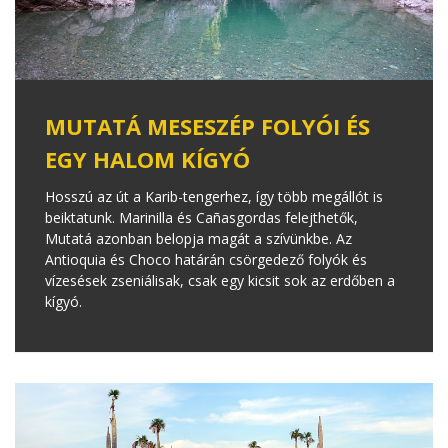
MUTATÁ MESESZÉP FOLYÓI ÉS
EGY HALOM KÍGYÓ
Hosszú az út a Karib-tengerhez, így több megállót is
beiktatunk. Marinilla és Cañasgordas felejthetők,
Mutatá azonban belopja magát a szívünkbe. Az
Antioquia és Choco határán csörgedező folyók és
vízesések zseniálisak, csak egy kicsit sok az erdőben a
kígyó.