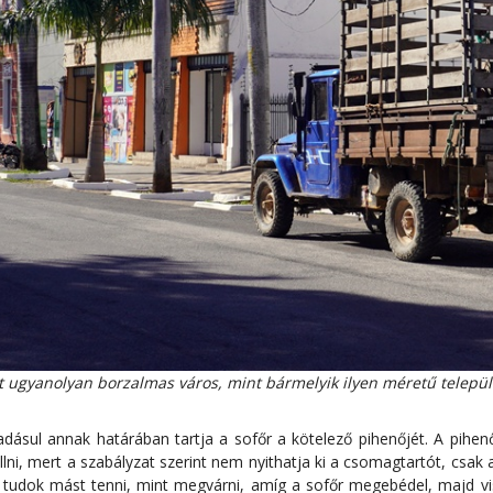
ugyanolyan borzalmas város, mint bármelyik ilyen méretű települ
ásul annak határában tartja a sofőr a kötelező pihenőjét. A pihe
ni, mert a szabályzat szerint nem nyithatja ki a csomagtartót, csak 
m tudok mást tenni, mint megvárni, amíg a sofőr megebédel, majd vis