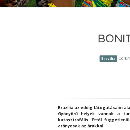
BONIT
Coru
Brazília
Brazília az eddig látogatásaim a
Gyönyörű helyek vannak a turi
katasztrofális. Ettől független
arányosak az árakkal.