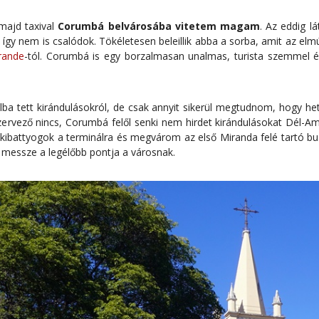
 majd taxival
Corumbá belvárosába vitetem magam
. Az eddig l
így nem is csalódok. Tökéletesen beleillik abba a sorba, amit az el
rande
-tól. Corumbá is egy borzalmasan unalmas, turista szemmel élv
alba tett kirándulásokról, de csak annyit sikerül megtudnom, hogy het
szervező nincs, Corumbá felől senki nem hirdet kirándulásokat Dél-
kibattyogok a terminálra és megvárom az első Miranda felé tartó bus
messze a legélőbb pontja a városnak.