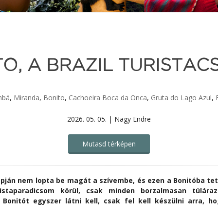
O, A BRAZIL TURISTA
mbá
,
Miranda
,
Bonito
,
Cachoeira Boca da Onca
,
Gruta do Lago Azul
,
2026. 05. 05. | Nagy Endre
Mutasd térképen
lapján nem lopta be magát a szívembe, és ezen a Bonitóba te
staparadicsom körül, csak minden borzalmasan túláraz
ül Bonitót egyszer látni kell, csak fel kell készülni arra