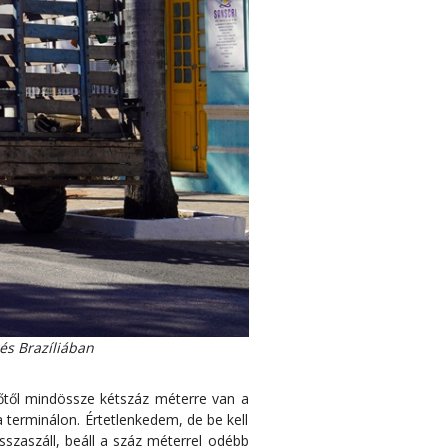
és Brazíliában
nőtől mindössze kétszáz méterre van a
a terminálon. Értetlenkedem, de be kell
szaszáll, beáll a száz méterrel odébb