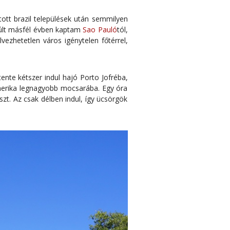
átott brazil települések után semmilyen
múlt másfél évben kaptam
Sao Pauló
tól,
ezhetetlen város igénytelen főtérrel,
ente kétszer indul hajó Porto Jofréba,
Amerika legnagyobb mocsarába. Egy óra
zt. Az csak délben indul, így ücsörgök