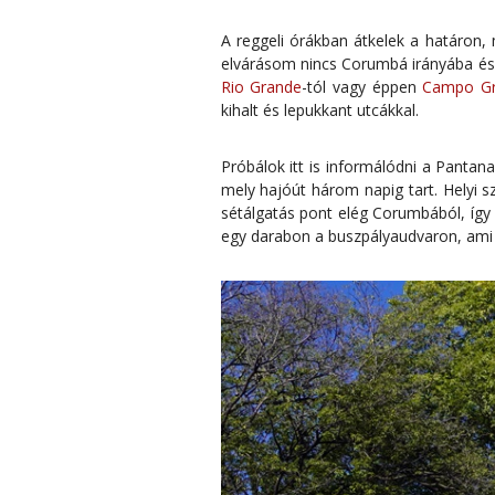
A reggeli órákban átkelek a határon,
elvárásom nincs Corumbá irányába és 
Rio Grande
-tól vagy éppen
Campo G
kihalt és lepukkant utcákkal.
Próbálok itt is informálódni a Pantan
mely hajóút három napig tart. Helyi 
sétálgatás pont elég Corumbából, így 
egy darabon a buszpályaudvaron, ami 