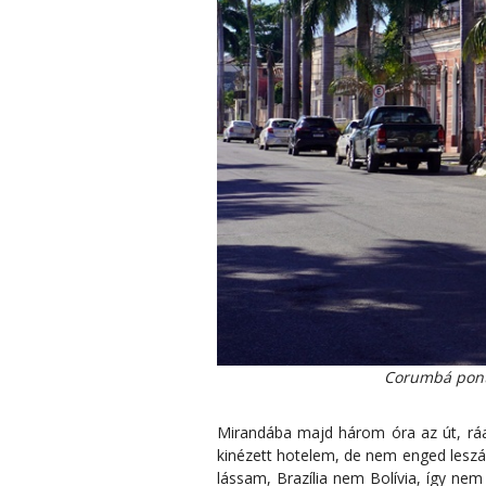
Corumbá pont 
Mirandába majd három óra az út, ráad
kinézett hotelem, de nem enged leszáll
lássam, Brazília nem Bolívia, így ne