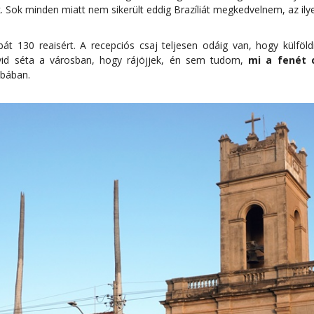
ok. Sok minden miatt nem sikerült eddig Brazíliát megkedvelnem, az ily
át 130 reaisért. A recepciós csaj teljesen odáig van, hogy külföldi
vid séta a városban, hogy rájöjjek, én sem tudom,
mi a fenét 
bában.