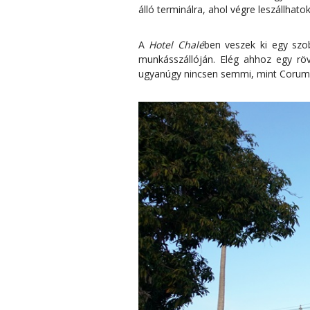
álló terminálra, ahol végre leszállhat
A
Hotel Chalé
ben veszek ki egy szob
munkásszállóján. Elég ahhoz egy rö
ugyanúgy nincsen semmi, mint Corum