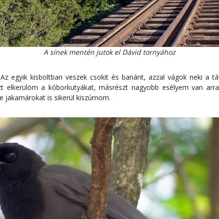
A sínek mentén jutok el Dávid tornyához
 Az egyik kisboltban veszek csokit és banánt, azzal vágok neki a t
t elkerülöm a kóborkutyákat, másrészt nagyobb esélyem van arra,
e jakamárokat is sikerül kiszúrnom.