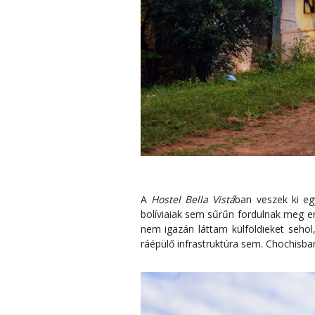
A
Hostel Bella Vistá
ban veszek ki eg
bolíviaiak sem sűrűn fordulnak meg e
nem igazán láttam külföldieket sehol
ráépülő infrastruktúra sem. Chochisba