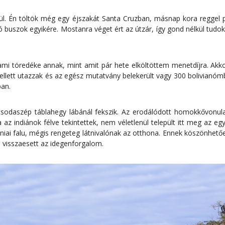
ül. Én töltök még egy éjszakát Santa Cruzban, másnap kora reggel 
tó buszok egyikére. Mostanra véget ért az útzár, így gond nélkül tudo
 ami töredéke annak, mint amit pár hete elköltöttem menetdíjra. Akk
kellett utazzak és az egész mutatvány belekerült vagy 300 bolivianóm
ban.
odaszép táblahegy lábánál fekszik. Az erodálódott homokkővonulat i
z indiánok félve tekintettek, nem véletlenül települt itt meg az eg
niai falu, mégis rengeteg látnivalónak az otthona. Ennek köszönhető
is visszaesett az idegenforgalom.