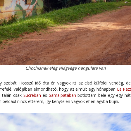
Chochisnak elég világvége hangulata van
y szobát. Hosszú idő óta én vagyok itt az első külföldi vendég, d
rrefelé. Valójában elmondható, hogy az elmúlt egy hónapban
La Paz
, talán csak
Sucréban
és
Samaipatában
botlottam bele egy-egy hátiz
n például nincs étterem, így kénytelen vagyok éhen ágyba bújni.