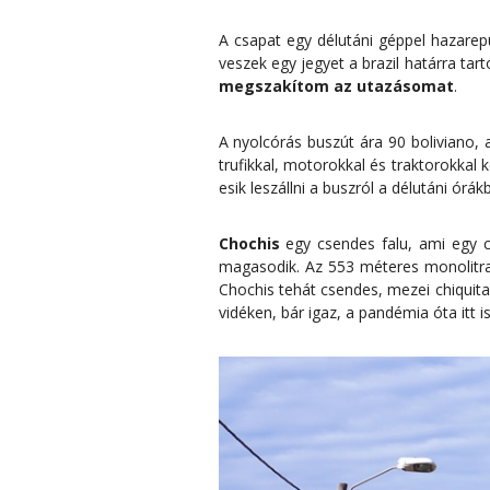
A csapat egy délutáni géppel hazarep
veszek egy jegyet a brazil határra tar
megszakítom az utazásomat
.
A nyolcórás buszút ára 90 boliviano,
trufikkal, motorokkal és traktorokkal 
esik leszállni a buszról a délutáni órák
Chochis
egy csendes falu, ami egy cs
magasodik. Az 553 méteres monolitra a
Chochis tehát csendes, mezei chiquita
vidéken, bár igaz, a pandémia óta itt 