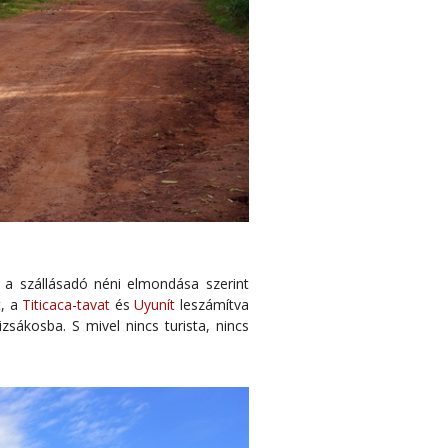
e a szállásadó néni elmondása szerint
t
, a
Titicaca-tavat
és
Uyunít
leszámítva
sákosba. S mivel nincs turista, nincs