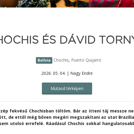
HOCHIS ÉS DÁVID TORN
Chochis
,
Puerto Quijarro
Bolívia
2026. 05. 04. | Nagy Endre
Mutasd térképen
zép fekvésű Chochisban töltöm. Bár az itteni táj messze ne
t, de ettől még bőven megéri megszakítani az utat Brazília f
sem utolsó errefelé. Ráadásul Chochis sokkal hangulatosabb