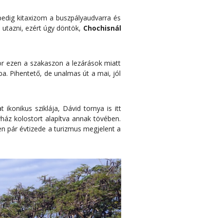
pedig kitaxizom a buszpályaudvarra és
k utazni, ezért úgy döntök,
Chochisnál
or ezen a szakaszon a lezárások miatt
ba. Pihentető, de unalmas út a mai, jól
konikus sziklája, Dávid tornya is itt
yház kolostort alapítva annak tövében.
en pár évtizede a turizmus megjelent a