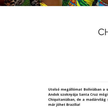
C
Utolsó megállómat Bolíviában a s
Andok szoknyája Santa Cruz mögöt
Chiquitaniában, de a madárvilág 
már jöhet Brazília!