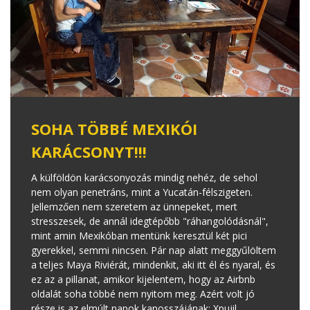
SOHA TÖBBÉ MEXIKÓI
KARÁCSONYT!!!
A külföldön karácsonyozás mindig nehéz, de sehol
nem olyan penetráns, mint a Yucatán-félszigeten.
Jellemzően nem szeretem az ünnepeket, mert
stresszesek, de annál idegtépőbb "ráhangolódásnál",
mint amin Mexikóban mentünk keresztül két pici
gyerekkel, semmi nincsen. Pár nap alatt meggyűlöltem
a teljes Maya Riviérát, mindenkit, aki itt él és nyaral, és
ez az a pillanat, amikor kijelentem, hogy az Airbnb
oldalát soha többé nem nyitom meg. Azért volt jó
része is az elmúlt napok kanosszájának: Xpujil