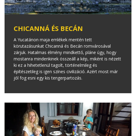
CHICANNÁ ÉS BECÁN
A Yucatánon maja emlékek mentén tett
körutazásunkat Chicanná és Becán romvárosával
zárjuk. Hatalmas élmény mindkettő, pláne úgy, hogy
mostanra mindenkinek összeáll a kép, miként is nézett
ki ez a hihetetlenül tagolt, történelmileg és
építészetileg is igen színes civilizáció. Azért most már
jól fog esni egy kis tengerpartozás.