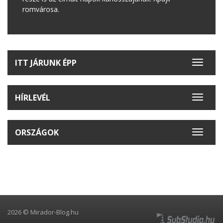
romvárosa.
ITT JÁRUNK ÉPP
Toggle
navigat
HÍRLEVÉL
Toggle
navigat
ORSZÁGOK
Toggle
navigat
2026 © Mirador-Blog.hu