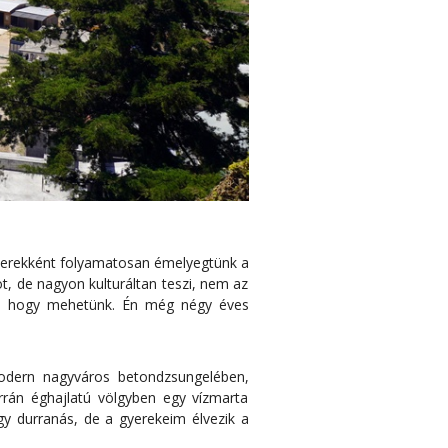
 gyerekként folyamatosan émelyegtünk a
t, de nagyon kulturáltan teszi, nem az
li, hogy mehetünk. Én még négy éves
odern nagyváros betondzsungelében,
rrán éghajlatú völgyben egy vízmarta
 durranás, de a gyerekeim élvezik a