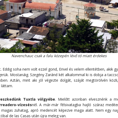
Navenchauc csak a falu közepén lévő tó miatt érdekes
t. Eddig soha nem volt ezzel gond, Erivel és velem ellentétben, akik
erük. Mostanáig. Szegény Zaránd két alkalommal ki is dobja a taccso
kben. Aztán, mint aki jól végezte dolgát, száját megtörölvén köz
 láttam.
reszkedünk Tuxtla völgyébe
. Mielőtt azonban elvesznénk a m
rreadero-vízesés
nél. A már-már félsivatagba hajló száraz medite
er magas zuhatag, apró medencét képezve maga alatt. Nem egy nagy
óbal de las Casas után újra meleg van.