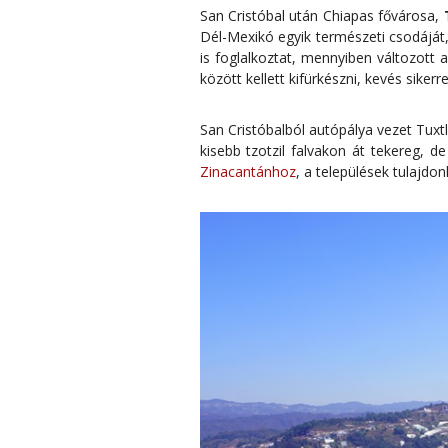
San Cristóbal után Chiapas fővárosa,
Dél-Mexikó egyik természeti csodáját
is foglalkoztat, mennyiben változott
között kellett kifürkészni, kevés sikerre
San Cristóbalból autópálya vezet Tux
kisebb tzotzil falvakon át tekereg, 
Zinacantánhoz
, a települések tulajdo