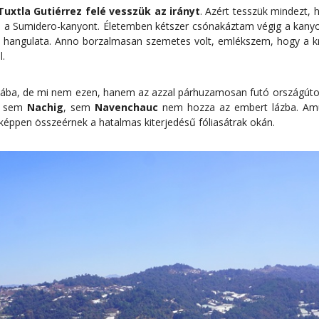
Tuxtla Gutiérrez felé vesszük az irányt
. Azért tesszük mindezt
, a Sumidero-kanyont. Életemben kétszer csónakáztam végig a kany
 a hangulata. Anno borzalmasan szemetes volt, emlékszem, hogy a k
l.
tlába, de mi nem ezen, hanem az azzal párhuzamosan futó országúton
de sem
Nachig
, sem
Navenchauc
nem hozza az embert lázba. Amú
nképpen összeérnek a hatalmas kiterjedésű fóliasátrak okán.