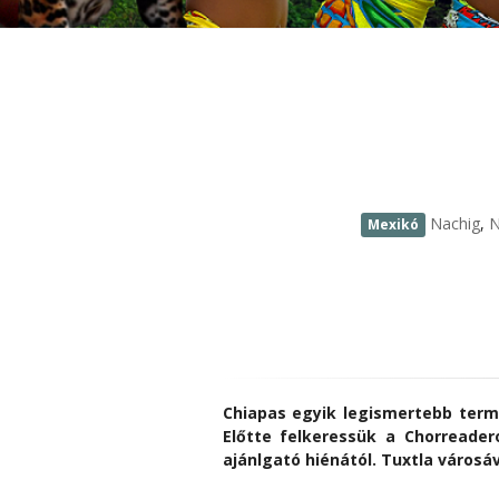
Nachig
,
N
Mexikó
Chiapas egyik legismertebb term
Előtte felkeressük a Chorreader
ajánlgató hiénától. Tuxtla város