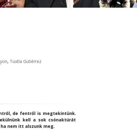
nyon
,
Tuxtla Gutiérrez
ről, de fentről is megtekintünk.
nekülnünk kell a sok csónaktúrát
 ha nem itt alszunk meg.