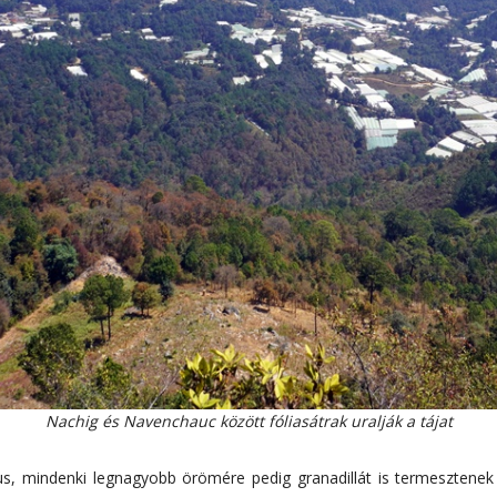
Nachig és Navenchauc között fóliasátrak uralják a tájat
s, mindenki legnagyobb örömére pedig granadillát is termesztenek er