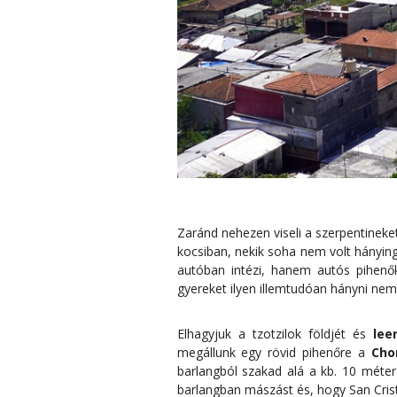
Zaránd nehezen viseli a szerpentineke
kocsiban, nekik soha nem volt hánying
autóban intézi, hanem autós pihenő
gyereket ilyen illemtudóan hányni nem
Elhagyjuk a tzotzilok földjét és
lee
megállunk egy rövid pihenőre a
Cho
barlangból szakad alá a kb. 10 mét
barlangban mászást és, hogy San Crist