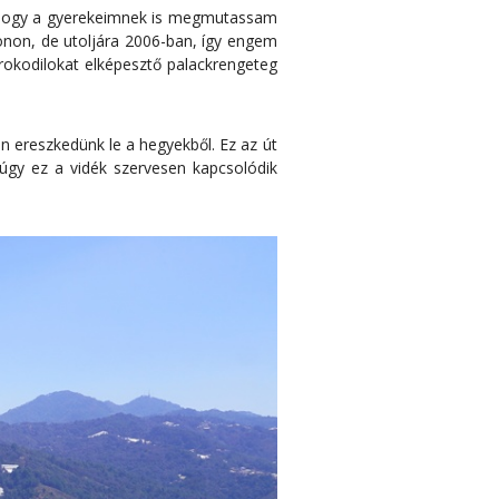
, hogy a gyerekeimnek is megmutassam
onon, de utoljára 2006-ban, így engem
rokodilokat elképesztő palackrengeteg
 ereszkedünk le a hegyekből. Ez az út
gy ez a vidék szervesen kapcsolódik