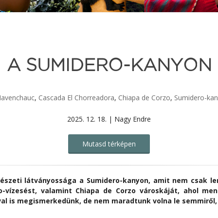
A SUMIDERO-KANYON
avenchauc
,
Cascada El Chorreadora
,
Chiapa de Corzo
,
Sumidero-ka
2025. 12. 18. | Nagy Endre
Mutasd térképen
észeti látványossága a Sumidero-kanyon, amit nem csak lent
o-vízesést, valamint Chiapa de Corzo városkáját, ahol me
ával is megismerkedünk, de nem maradtunk volna le semmiről,