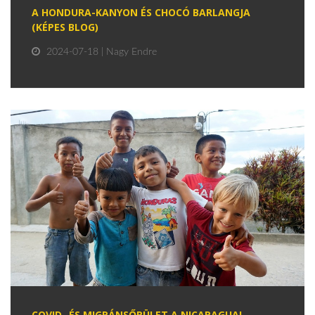
A HONDURA-KANYON ÉS CHOCÓ BARLANGJA
(KÉPES BLOG)
2024-07-18 | Nagy Endre
COVID- ÉS MIGRÁNSŐRÜLET A NICARAGUAI