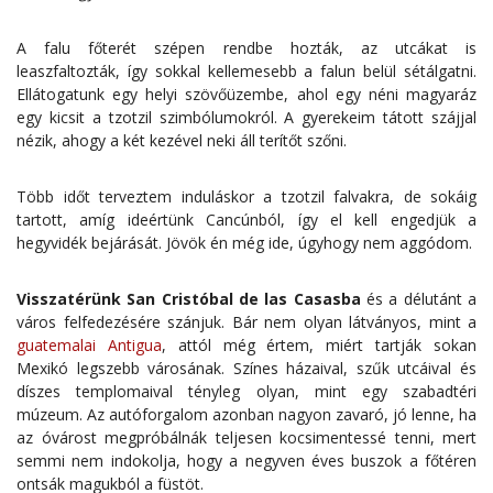
A falu főterét szépen rendbe hozták, az utcákat is
leaszfaltozták, így sokkal kellemesebb a falun belül sétálgatni.
Ellátogatunk egy helyi szövőüzembe, ahol egy néni magyaráz
egy kicsit a tzotzil szimbólumokról. A gyerekeim tátott szájjal
nézik, ahogy a két kezével neki áll terítőt szőni.
Több időt terveztem induláskor a tzotzil falvakra, de sokáig
tartott, amíg ideértünk Cancúnból, így el kell engedjük a
hegyvidék bejárását. Jövök én még ide, úgyhogy nem aggódom.
Visszatérünk San Cristóbal de las Casasba
és a délutánt a
város felfedezésére szánjuk. Bár nem olyan látványos, mint a
guatemalai Antigua
, attól még értem, miért tartják sokan
Mexikó legszebb városának. Színes házaival, szűk utcáival és
díszes templomaival tényleg olyan, mint egy szabadtéri
múzeum. Az autóforgalom azonban nagyon zavaró, jó lenne, ha
az óvárost megpróbálnák teljesen kocsimentessé tenni, mert
semmi nem indokolja, hogy a negyven éves buszok a főtéren
ontsák magukból a füstöt.