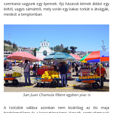
szemtanúi vagyunk egy ilyennek: ifjú házasok kérnek áldást egy
iloltól, vagyis sámántól, mely során egy kakas torkát is átvágják,
mindezt a templomban.
San Juan Chamula főtere egyben piac is
A tzotzilok vallása azonban nem kizárólag az ősi maja
hiedelemvilágon és a kereszténységen alapszik, spiritualizmusok