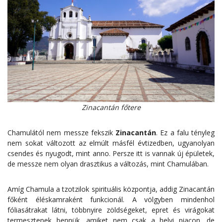
Zinacantán főtere
Chamulától nem messze fekszik
Zinacantán
. Ez a falu tényleg
nem sokat változott az elmúlt másfél évtizedben, ugyanolyan
csendes és nyugodt, mint anno. Persze itt is vannak új épületek,
de messze nem olyan drasztikus a változás, mint Chamulában.
Amíg Chamula a tzotzilok spirituális központja, addig Zinacantán
főként éléskamraként funkcionál. A völgyben mindenhol
fóliasátrakat látni, többnyire zöldségeket, epret és virágokat
termesztenek bennük, amiket nem csak a helyi piacon, de