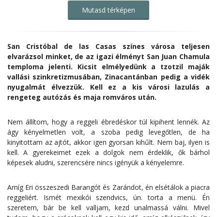
Mutasd térképen
San Cristóbal de las Casas színes városa teljesen
elvarázsol minket, de az igazi élményt San Juan Chamula
temploma jelenti. Kicsit elmélyedünk a tzotzil maják
vallási szinkretizmusában, Zinacantánban pedig a vidék
nyugalmát élvezzük. Kell ez a kis városi lazulás a
rengeteg autózás és maja romváros után.
Nem állítom, hogy a reggeli ébredéskor túl kipihent lennék. Az
ágy kényelmetlen volt, a szoba pedig levegőtlen, de ha
kinyitottam az ajtót, akkor igen gyorsan kihűlt. Nem baj, ilyen is
kell. A gyerekeimet ezek a dolgok nem érdeklik, ők bárhol
képesek aludni, szerencsére nincs igényük a kényelemre.
Amíg Eri összeszedi Barangót és Zarándot, én elsétálok a piacra
reggeliért. Ismét mexikói szendvics, ún. torta a menü. Én
szeretem, bár be kell valljam, kezd unalmassá válni. Mivel