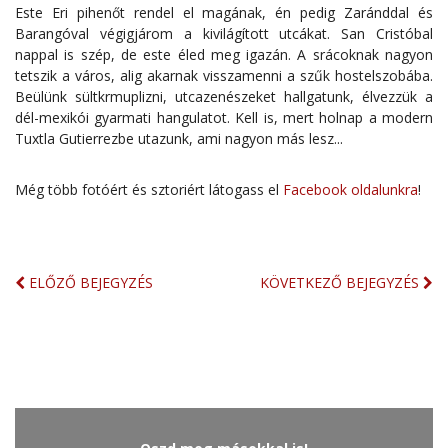
Este Eri pihenőt rendel el magának, én pedig Zaránddal és
Barangóval végigjárom a kivilágított utcákat. San Cristóbal
nappal is szép, de este éled meg igazán. A srácoknak nagyon
tetszik a város, alig akarnak visszamenni a szűk hostelszobába.
Beülünk sültkrmuplizni, utcazenészeket hallgatunk, élvezzük a
dél-mexikói gyarmati hangulatot. Kell is, mert holnap a modern
Tuxtla Gutierrezbe utazunk, ami nagyon más lesz...
Még több fotóért és sztoriért látogass el
Facebook oldalunkra
!
ELŐZŐ BEJEGYZÉS
KÖVETKEZŐ BEJEGYZÉS