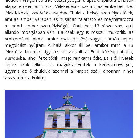
alapja erősen animista. Vélekedésük szerint az emberben két
lélek lakozik,
chulel
és
wayhel
. Chulel a belső, személyes lélek,
ami az ember vérében és húsában található és meghatározza
az adott ember személyiségét. Chulelnek 13 része van, ami
állandó mozgásban van. Ha csak egy is rosszul működik, az
problémákat okoz, amire csak az
ilol
, vagyis sámán képes
megoldást nyújtani. A halál akkor áll be, amikor mind a 13
lélekrész leromlik, így az visszaszáll a Föld középpontjába,
Katibak
ba, ahol feltöltődik, majd reinkarnálódik. Ez alól kivételt
képez azok lelke, akik magukra vették a kereszténységet,
ugyanis az ő chulelük azonnal a Napba száll, ahonnan nincs
visszatérés a Földre.