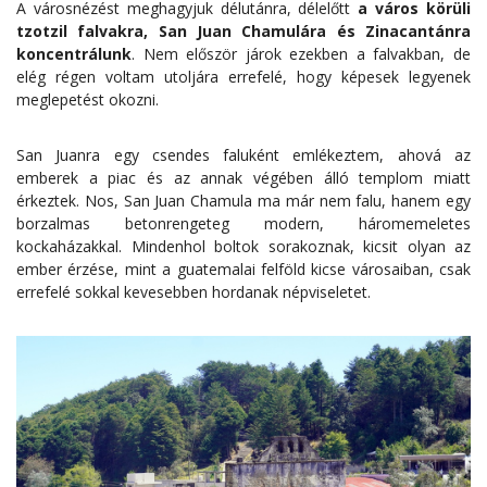
A városnézést meghagyjuk délutánra, délelőtt
a város körüli
tzotzil falvakra, San Juan Chamulára és Zinacantánra
koncentrálunk
. Nem először járok ezekben a falvakban, de
elég régen voltam utoljára errefelé, hogy képesek legyenek
meglepetést okozni.
San Juanra egy csendes faluként emlékeztem, ahová az
emberek a piac és az annak végében álló templom miatt
érkeztek. Nos, San Juan Chamula ma már nem falu, hanem egy
borzalmas betonrengeteg modern, háromemeletes
kockaházakkal. Mindenhol boltok sorakoznak, kicsit olyan az
ember érzése, mint a guatemalai felföld kicse városaiban, csak
errefelé sokkal kevesebben hordanak népviseletet.