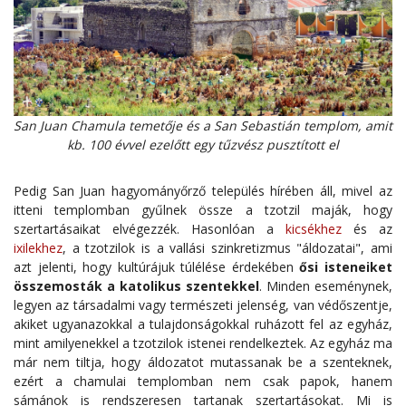
San Juan Chamula temetője és a San Sebastián templom, amit
kb. 100 évvel ezelőtt egy tűzvész pusztított el
Pedig San Juan hagyományőrző település hírében áll, mivel az
itteni templomban gyűlnek össze a tzotzil maják, hogy
szertartásaikat elvégezzék. Hasonlóan a
kicsékhez
és az
ixilekhez
, a tzotzilok is a vallási szinkretizmus "áldozatai", ami
azt jelenti, hogy kultúrájuk túlélése érdekében
ősi isteneiket
összemosták a katolikus szentekkel
. Minden eseménynek,
legyen az társadalmi vagy természeti jelenség, van védőszentje,
akiket ugyanazokkal a tulajdonságokkal ruházott fel az egyház,
mint amilyenekkel a tzotzilok istenei rendelkeztek. Az egyház ma
már nem tiltja, hogy áldozatot mutassanak be a szenteknek,
ezért a chamulai templomban nem csak papok, hanem
sámánok is rendszeresen tartanak szertartásokat. Mi is