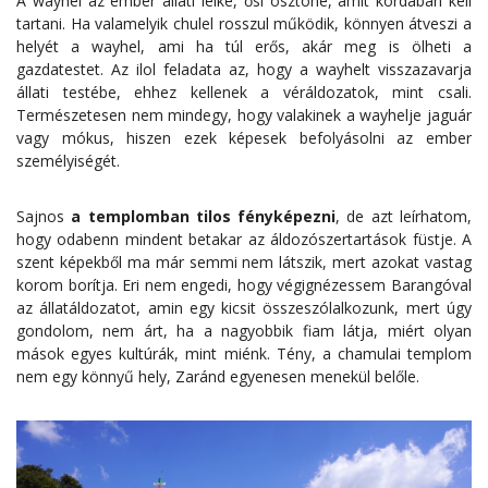
A wayhel az ember állati lelke, ősi ösztöne, amit kordában kell
tartani. Ha valamelyik chulel rosszul működik, könnyen átveszi a
helyét a wayhel, ami ha túl erős, akár meg is ölheti a
gazdatestet. Az ilol feladata az, hogy a wayhelt visszazavarja
állati testébe, ehhez kellenek a véráldozatok, mint csali.
Természetesen nem mindegy, hogy valakinek a wayhelje jaguár
vagy mókus, hiszen ezek képesek befolyásolni az ember
személyiségét.
Sajnos
a templomban tilos fényképezni
, de azt leírhatom,
hogy odabenn mindent betakar az áldozószertartások füstje. A
szent képekből ma már semmi nem látszik, mert azokat vastag
korom borítja. Eri nem engedi, hogy végignézessem Barangóval
az állatáldozatot, amin egy kicsit összeszólalkozunk, mert úgy
gondolom, nem árt, ha a nagyobbik fiam látja, miért olyan
mások egyes kultúrák, mint miénk. Tény, a chamulai templom
nem egy könnyű hely, Zaránd egyenesen menekül belőle.