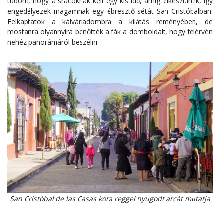
tudom, hogy a srácoknak kell egy kis idő, amíg elkészülnek, így
engedélyezek magamnak egy ébresztő sétát San Cristóbalban.
Felkaptatok a kálváriadombra a kilátás reményében, de
mostanra olyannyira benőtték a fák a domboldalt, hogy felérvén
nehéz panorámáról beszélni.
San Cristóbal de las Casas kora reggel nyugodt arcát mutatja