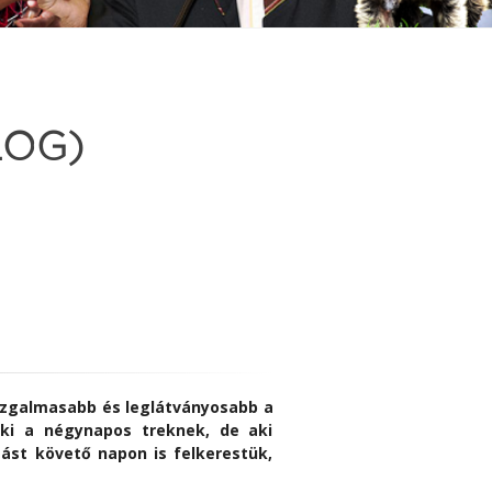
LOG)
gizgalmasabb és leglátványosabb a
eki a négynapos treknek, de aki
ást követő napon is felkerestük,