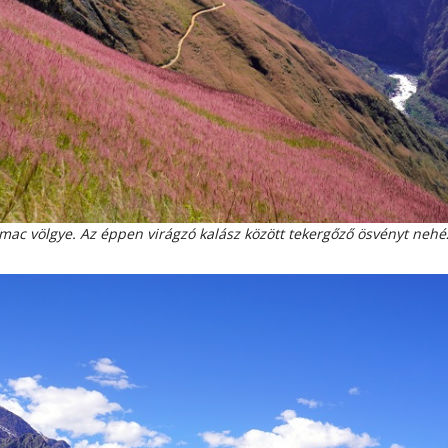
ímac völgye. Az éppen virágzó kalász között tekergőző ösvényt nehéz