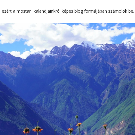
, ezért a mostani kalandjainkról képes blog formájában számolok be