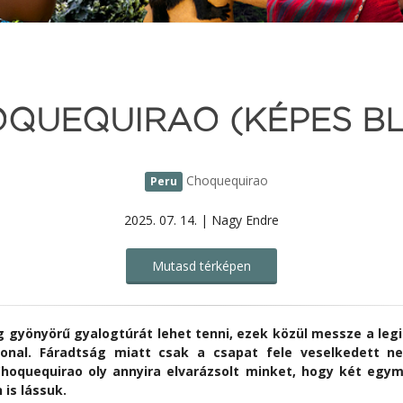
QUEQUIRAO (KÉPES B
Choquequirao
Peru
2025. 07. 14. | Nagy Endre
Mutasd térképen
 gyönyörű gyalogtúrát lehet tenni, ezek közül messze a le
onal. Fáradtság miatt csak a csapat fele veselkedett n
hoquequirao oly annyira elvarázsolt minket, hogy két egym
 is lássuk.