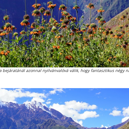
 bejáratánál azonnal nyilvánvalóvá válik, hogy fantasztikus négy 