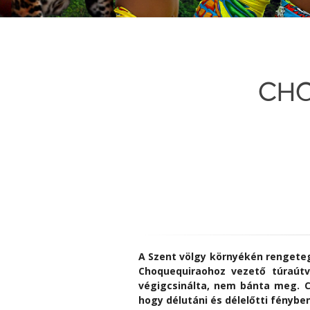
CHO
A Szent völgy környékén rengeteg
Choquequiraohoz vezető túraútv
végigcsinálta, nem bánta meg. C
hogy délutáni és délelőtti fényben