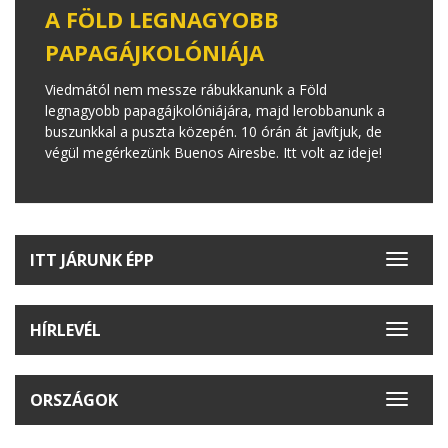
A FÖLD LEGNAGYOBB
PAPAGÁJKOLÓNIÁJA
Viedmától nem messze rábukkanunk a Föld
legnagyobb papagájkolóniájára, majd lerobbanunk a
buszunkkal a puszta közepén. 10 órán át javítjuk, de
végül megérkezünk Buenos Airesbe. Itt volt az ideje!
ITT JÁRUNK ÉPP
Toggle
navigat
HÍRLEVÉL
Toggle
navigat
ORSZÁGOK
Toggle
navigat