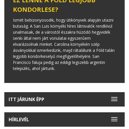
KONDORLESE?
Ismét bebizonyosodik, hogy útikönyvek alapján utazni
butaság. A San Luis környéki híres látnivalók rendkívül
unalmasak, de a várostól északra húzódó hegyvidék
senki által nem járt vonulatai egyszerűem
elvarázsolnak minket. Carolina környékén szép
ásványokkal ismerkedünk, majd rátalálunk a Föld talán
legjobb kondorkeselyű megfigyelőhelyére. San
Francisco faluja pedig az eddigi legszebb argentin
település, ahol jártunk.
ITT JÁRUNK ÉPP
Toggle
navigat
HÍRLEVÉL
Toggle
navigat