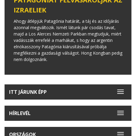
IZRAELIEK
Ahogy átlépjük Patagónia határát, a táj és az időjárás
azonnal megváltozik. Ismét látunk pár csodás tavat,
majd a Los Alerces Nemzeti Parkban megtudjuk, miért
vadásszák errefelé a marhákat, s hogy az argentin
elnökasszony Patagónia kiárusításával próbálja
megfékezni a gazdasági válságot. Hong Kongban pedig
nem dolgoznánk.
ITT JÁRUNK ÉPP
Toggle
navigat
HÍRLEVÉL
Toggle
navigat
ORSZÁGOK
Toggle