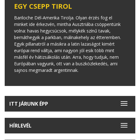
EGY CSEPP TIROL
Bariloche Dél-Amerika Tirolja. Olyan érzés fog el
minket ide érkezvén, mintha Ausztriába csöppentünk
volna: havas hegycsúcsok, mélykék színű tavak,
bernáthegyik a parkban, málnakehely az étteremben.
Egyik pillanatról a másikra a latin lazaságot kimért
európai rend váltja, ami nagyon jól esik több mint
másfél év hátizsákolás után. Arra, hogy tudjuk, nem
Európában vagyunk, ott van a buszközlekedés, ami
sajnos megmaradt argentinnak.
ITT JÁRUNK ÉPP
Toggle
navigat
HÍRLEVÉL
Toggle
navigat