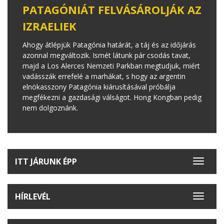
PATAGÓNIÁT FELVÁSÁROLJÁK AZ
IZRAELIEK
Ahogy átlépjük Patagónia határát, a táj és az időjárás
azonnal megváltozik. Ismét látunk pár csodás tavat,
majd a Los Alerces Nemzeti Parkban megtudjuk, miért
vadásszák errefelé a marhákat, s hogy az argentin
elnökasszony Patagónia kiárusításával próbálja
megfékezni a gazdasági válságot. Hong Kongban pedig
nem dolgoznánk.
ITT JÁRUNK ÉPP
Toggle
navigat
HÍRLEVÉL
Toggle
navigat