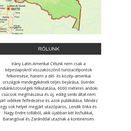
RÓLUNK
Irány Latin-Amerika! Célunk nem csak a
képeslapokról visszaköszönő turistacélpontok
felkeresése, hanem a dél- és közép-amerikai
országok mindegyikének teljes bejárása, őserdei
indiánközösségek felkutatása, 6000 méteres andoki
csúcsok megmászása és új, eddig senki által nem
járt vidékek felfedezése és azok publikálása. Mindez
egy sok helyet megjárt utazópáros, Lendik Erika és
Nagy Endre tollából, akik újabban két kisfiukkal,
Barangóval és Zaránddal utaznak a kontinensen.