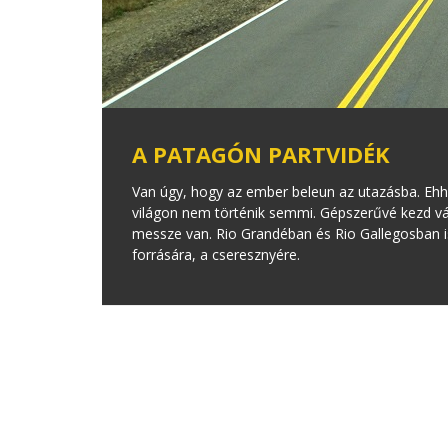
A PATAGÓN PARTVIDÉK
Van úgy, hogy az ember beleun az utazásba. Ehh
világon nem történik semmi. Gépszerűvé kezd v
messze van. Rio Grandéban és Rio Gallegosban i
forrására, a cseresznyére.