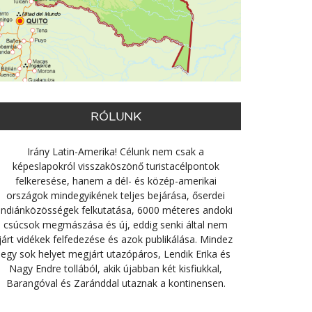
RÓLUNK
Irány Latin-Amerika! Célunk nem csak a
képeslapokról visszaköszönő turistacélpontok
felkeresése, hanem a dél- és közép-amerikai
országok mindegyikének teljes bejárása, őserdei
indiánközösségek felkutatása, 6000 méteres andoki
csúcsok megmászása és új, eddig senki által nem
járt vidékek felfedezése és azok publikálása. Mindez
egy sok helyet megjárt utazópáros, Lendik Erika és
Nagy Endre tollából, akik újabban két kisfiukkal,
Barangóval és Zaránddal utaznak a kontinensen.