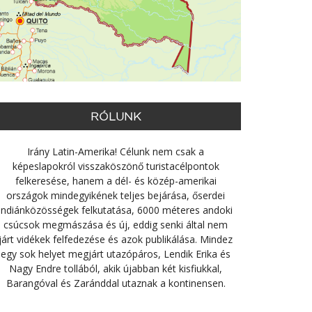
RÓLUNK
Irány Latin-Amerika! Célunk nem csak a
képeslapokról visszaköszönő turistacélpontok
felkeresése, hanem a dél- és közép-amerikai
országok mindegyikének teljes bejárása, őserdei
indiánközösségek felkutatása, 6000 méteres andoki
csúcsok megmászása és új, eddig senki által nem
járt vidékek felfedezése és azok publikálása. Mindez
egy sok helyet megjárt utazópáros, Lendik Erika és
Nagy Endre tollából, akik újabban két kisfiukkal,
Barangóval és Zaránddal utaznak a kontinensen.