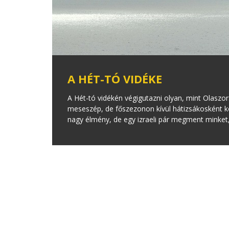
A HÉT-TÓ VIDÉKE
A Hét-tó vidékén végigutazni olyan, mint Olaszo
meseszép, de főszezonon kívül hátizsákosként ko
nagy élmény, de egy izraeli pár megment minket,