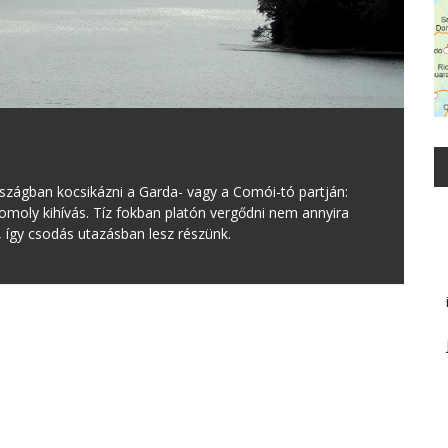
rszágban kocsikázni a Garda- vagy a Comói-tó partján:
moly kihívás. Tíz fokban platón vergődni nem annyira
 így csodás utazásban lesz részünk.