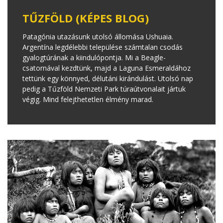
TŰZFÖLD (KÉPES BLOG)
Patagónia utazásunk utolsó állomása Ushuaia.
Argentína legdélebbi települése számtalan csodás
gyalogtúrának a kiindulópontja. Mi a Beagle-
csatornával kezdtünk, majd a Laguna Esmeraldához
tettünk egy könnyed, délutáni kirándulást. Utolsó nap
pedig a Tűzföld Nemzeti Park túraútvonalait jártuk
végig. Mind felejthetetlen élmény marad.