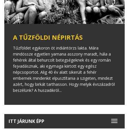
A TŰZFÖLDI NÉPIRTÁS
Tűzföldet egykoron öt indiántörzs lakta. Mára
mindössze egyetlen yamana asszony maradt, hála a
fehérek által behurcolt betegségeknek és egy román
fejvadásznak, aki egymaga kiirtott egy egész
népcsoportot. Alig 40 év alatt sikerült a fehér
embernek mindenkit elpusztítania a szigeten, mindezt
azért, hogy birkát tarthasson. Hogy melyik évszázadról
beszélünk? A huszadikról...
ITT JÁRUNK ÉPP
Toggle
navigat