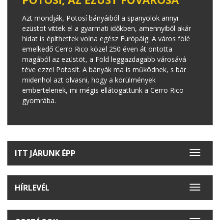
Azt mondják, Potosí bányáiból a spanyolok annyi
ezüstöt vittek el a gyarmati időkben, amennyiből akár
hidat is építhettek volna egész Európáig. A város fölé
emelkedő Cerro Rico közel 250 éven át ontotta
magából az ezüstöt, a Föld leggazdagabb városává
téve ezzel Potosít. A bányák ma is működnek, s bár
midenhol azt olvasni, hogy a körülmények
embertelenek, mi mégis ellátogattunk a Cerro Rico
gyomrába.
ITT JÁRUNK ÉPP
Toggle
navigat
HÍRLEVÉL
Toggle
navigat