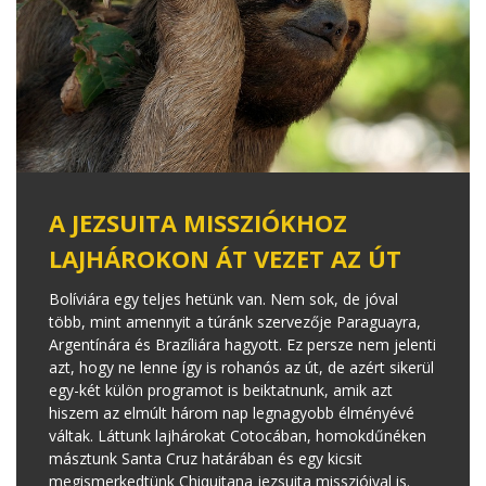
A JEZSUITA MISSZIÓKHOZ
LAJHÁROKON ÁT VEZET AZ ÚT
Bolíviára egy teljes hetünk van. Nem sok, de jóval
több, mint amennyit a túránk szervezője Paraguayra,
Argentínára és Brazíliára hagyott. Ez persze nem jelenti
azt, hogy ne lenne így is rohanós az út, de azért sikerül
egy-két külön programot is beiktatnunk, amik azt
hiszem az elmúlt három nap legnagyobb élményévé
váltak. Láttunk lajhárokat Cotocában, homokdűnéken
másztunk Santa Cruz határában és egy kicsit
megismerkedtünk Chiquitana jezsuita misszióival is.