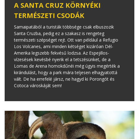
A SANTA CRUZ KÖRNYÉKI
TERMÉSZETI CSODÁK
Samaipatából a turisták többsége csak elbuszozik
Santa Cruzba, pedig ez a szakasz is rengeteg
természeti szépséget rejt. Ott van például a Refugio
Los Volcanes, ami minden kétséget kizáróan Dél-
Amerika legszebb fekvésű lodzsa. Az Espejillos-
vízesések kevésbé nyerik el a tetszésünket, de a
Lomas de Arena homokdűnéi még úgyis megérték a
kirándulást, hogy a park mára teljesen elhagyatottá
vált. De ha errefelé jársz, ne hagyd ki Porongót és
Cotoca városkáját sem!