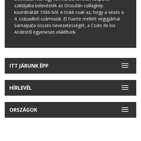
sziklájába belevésték az Oroszlán csillagkép
koordinátáit 1066-ból. A trükk csak az, hogy a vésés a
4. századból származik. El Fuerte mellett végigjártuk
Samaipata összes nevezetességét, a Codo de los
Andestől egyenesen elaléltunk.
ITT JÁRUNK ÉPP
Toggle
navigat
HÍRLEVÉL
Toggle
navigat
ORSZÁGOK
Toggle
navigat