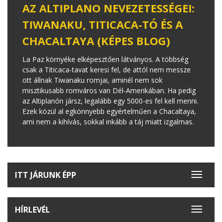
AZ ALTIPLANO NEVEZETESSÉGEI:
TIWANAKU, TITICACA-TÓ ÉS A
CHACALTAYA (KÉPES BLOG)
La Paz környéke elképesztően látványos. A többség
csak a Titicaca-tavat keresi fel, de attól nem messze
ott állnak Tiwanaku romjai, aminél nem sok
misztikusabb romváros van Dél-Amerikában. Ha pedig
az Altiplanón jársz, legalább egy 5000-es fel kell menni.
Ezek közül al egkönnyebb egyértelműen a Chacaltaya,
ami nem a kihívás, sokkal inkább a táj miatt izgalmas.
ITT JÁRUNK ÉPP
Toggle
navigat
HÍRLEVÉL
Toggle
navigat