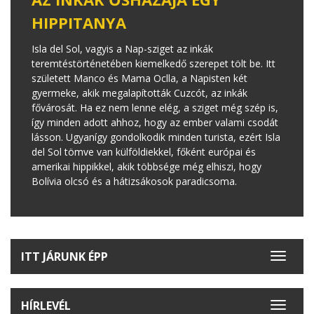
HIPPITANYA
Isla del Sol, vagyis a Nap-sziget az inkák
teremtéstörténetében kiemelkedő szerepet tölt be. Itt
született Manco és Mama Oclla, a Napisten két
gyermeke, akik megalapították Cuzcót, az inkák
fővárosát. Ha ez nem lenne elég, a sziget még szép is,
így minden adott ahhoz, hogy az ember valami csodát
lásson. Ugyanígy gondolkodik minden turista, ezért Isla
del Sol tömve van külföldiekkel, főként európai és
amerikai hippikkel, akik többsége még elhiszi, hogy
Bolívia olcsó és a hátizsákosok paradicsoma.
ITT JÁRUNK ÉPP
Toggle
navigat
HÍRLEVÉL
Toggle